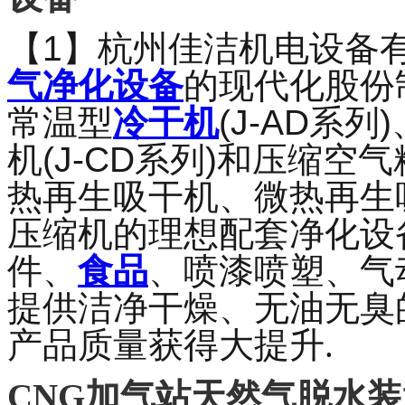
【
1
】
杭州佳洁机电设备
气净化设备
的现代化股份
常温型
冷干机
(J-AD
系列
)
机
(J-CD
系列
)
和压缩空气
热再生吸干机、微热再生
压缩机的理想配套净化设
件、
食品
、喷漆喷塑、气
提供洁净干燥、无油无臭
产品质量获得大提升.
CNG加气站天然气脱水装