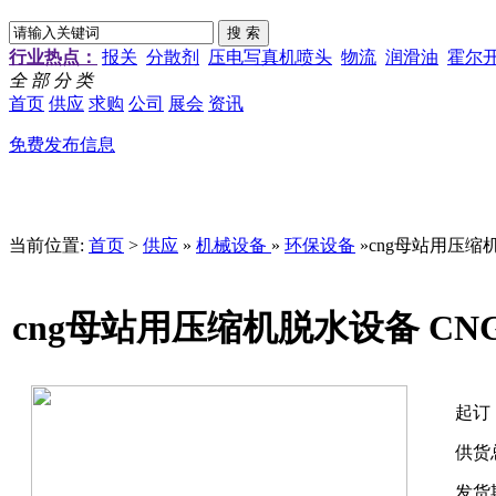
行业热点：
报关
分散剂
压电写真机喷头
物流
润滑油
霍尔
全 部 分 类
首页
供应
求购
公司
展会
资讯
免费发布信息
当前位置:
首页
>
供应
»
机械设备
»
环保设备
»cng母站用压缩
cng母站用压缩机脱水设备 C
起订
供货
发货