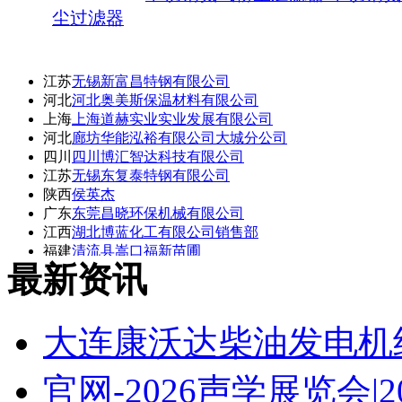
尘过滤器
江苏
无锡新富昌特钢有限公司
河北
河北奥美斯保温材料有限公司
上海
上海道赫实业实业发展有限公司
河北
廊坊华能泓裕有限公司大城分公司
四川
四川博汇智达科技有限公司
江苏
无锡东复泰特钢有限公司
陕西
侯英杰
广东
东莞昌晓环保机械有限公司
江西
湖北博蓝化工有限公司销售部
福建
清流县嵩口福新苗圃
最新资讯
湖北
湖北博蓝化工有限公司
大连康沃达柴油发电机
官网-2026声学展览会