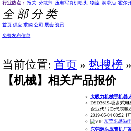
行业热点：
报关
分散剂
压电写真机喷头
物流
润滑油
霍尔
全 部 分 类
首页
供应
求购
公司
展会
资讯
免费发布信息
当前位置:
首页
»
热搜榜
【机械】相关产品报价
大吸力机械手机器
DSD3619-吸盘式电磁
企业代码 D:代表吸
2019-05-04 08:52
[
东莞东晟磁
东莞源头压簧机厂家