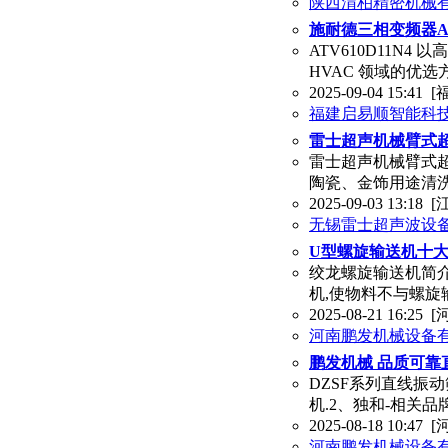
陕西渭柏精密机械
施耐德三相变频器AT
ATV610D11N4
HVAC 领域的优选方
2025-09-04 15:41
[
福建启易顺智能科
雷士超声机械臂式
雷士超声机械臂式
陶瓷、金饰用途清洗
2025-09-03 13:18
[
无锡雷士超声波设
U型螺旋输送机十大
绞龙螺旋输送机简
机,使物料不与螺
2025-08-21 16:25
[
河南鹏发机械设备
鹏发机械 品质可靠
DZSF系列直线振
机.2、独和-相关
2025-08-18 10:47
[
河南鹏发机械设备