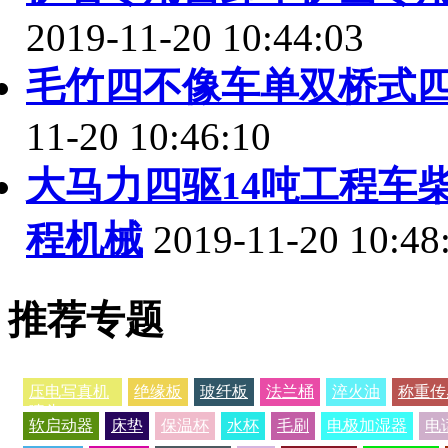
2019-11-20 10:44:03
毛竹四不像车单双桥式
11-20 10:46:10
大马力四驱14吨工程车
程机械
2019-11-20 10:48
推荐专题
压电写真机
绝缘板
玻纤板
法兰桶
淬火油
称重传
喷头
软启动器
床垫
保温杯
水杯
毛刷
电极加湿器
电