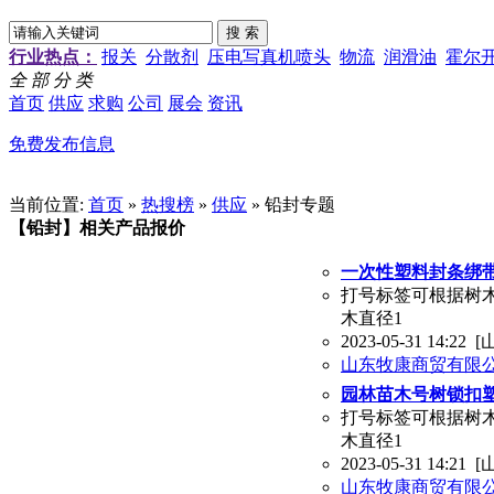
行业热点：
报关
分散剂
压电写真机喷头
物流
润滑油
霍尔
全 部 分 类
首页
供应
求购
公司
展会
资讯
免费发布信息
当前位置:
首页
»
热搜榜
»
供应
» 铅封专题
【铅封】相关产品报价
一次性塑料封条绑
打号标签可根据树木
木直径1
2023-05-31 14:22
[
山东牧康商贸有限
园林苗木号树锁扣
打号标签可根据树木
木直径1
2023-05-31 14:21
[
山东牧康商贸有限