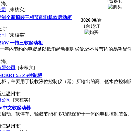
1台起订
上海]
公司
[未核实]
定制全新原装三相节能电机软启动柜
3026.00
/台
1台起订
上海]
公司
[未核实]
5kW 一拖三软起动柜
：一年内节约的电费足以抵消起动柜购买价,还不算节约的易耗配
上海]
有限公司
[未核实]
CKR1-55-ZS控制柜
制柜，主要用于接收液位控制仪（器）所输出的高、低水位控制
浙江温州市]
限公司
[未核实]
80V中文软起动器
软启动、软停车、轻载节能和多功能保护于一体的电机控制装备
浙江温州市]