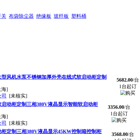
开关
布袋除尘器
绝缘板
玻纤板
塑料桶
大型风机水泵不锈钢加厚外壳在线式软启动柜定制
5682.00
/台
1台起订
上海]
公司
[未核实]
启动柜定制三相380V液晶显示智能软启动柜
3356.00
/台
1台起订
上海]
公司
[未核实]
柜定制三相380V液晶显示45KW控制箱控制柜
3568.00
/台