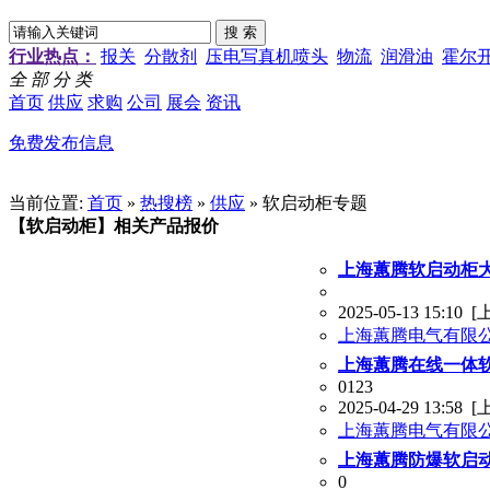
行业热点：
报关
分散剂
压电写真机喷头
物流
润滑油
霍尔
全 部 分 类
首页
供应
求购
公司
展会
资讯
免费发布信息
当前位置:
首页
»
热搜榜
»
供应
» 软启动柜专题
【软启动柜】相关产品报价
上海蕙腾软启动柜
2025-05-13 15:10
[
上海蕙腾电气有限
上海蕙腾在线一体软
0123
2025-04-29 13:58
[
上海蕙腾电气有限
上海蕙腾防爆软启动
0