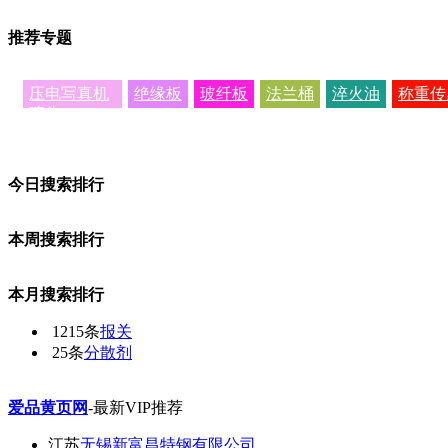
推荐专题
压电写真机
绝缘板
玻纤板
法兰桶
淬火油
称重传
喷头
今日搜索排行
本周搜索排行
本月搜索排行
1215条
报关
25条
分散剂
爱品黄页网
-最新VIP推荐
江苏
无锡新富昌特钢有限公司