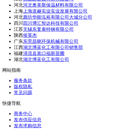
河北
河北奥美斯保温材料有限公司
上海
上海道赫实业实业发展有限公司
河北
廊坊华能泓裕有限公司大城分公司
四川
四川博汇智达科技有限公司
江苏
无锡东复泰特钢有限公司
陕西
侯英杰
广东
东莞昌晓环保机械有限公司
江西
湖北博蓝化工有限公司销售部
福建
清流县嵩口福新苗圃
湖北
湖北博蓝化工有限公司
网站指南
服务条款
版权隐私
常见问题
快捷导航
商务中心
发布供应信息
发布求购信息