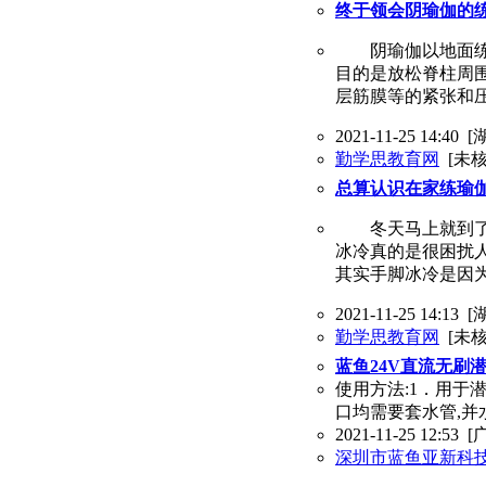
终于领会阴瑜伽的
阴瑜伽以地面练习
目的是放松脊柱周
层筋膜等的紧张和
2021-11-25 14:40
[
勤学思教育网
[未核
总算认识在家练瑜
冬天马上就到了，
冰冷真的是很困扰
其实手脚冰冷是因
2021-11-25 14:13
[
勤学思教育网
[未核
蓝鱼24V直流无刷
使用方法:1．用于
口均需要套水管,并
2021-11-25 12:53
[
深圳市蓝鱼亚新科