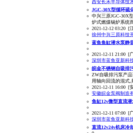
西安长禾半导体技
JGC-30X型循环
中兴三原JGC-3
炉式燃煤锅炉系统
2021-12-12 03:20
[
徐州中兴三原科技
蓝鱼鱼缸潜水泵静
2021-12-11 21:00
[
深圳市蓝鱼亚新科
皖金不锈钢自吸排
ZW自吸排污泵产品
用轴向回流的混式,并
2021-12-11 16:00
[
安徽皖金泵阀制造
鱼缸12v微型直流
2021-12-11 07:00
[
深圳市蓝鱼亚新科
直流12v24v机