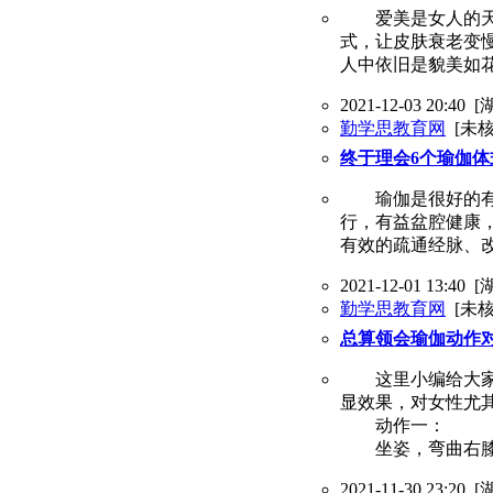
爱美是女人的天性
式，让皮肤衰老变
人中依旧是貌美如
2021-12-03 20:40
[
勤学思教育网
[未核
终于理会6个瑜伽
瑜伽是很好的有氧
行，有益盆腔健康
有效的疏通经脉、
2021-12-01 13:40
[
勤学思教育网
[未核
总算领会瑜伽动作
这里小编给大家推
显效果，对女性尤
动作一：
坐姿，弯曲右膝
2021-11-30 23:20
[