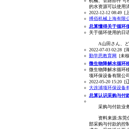
机械、管路部件 可
的水资源可以使用清
2022-12-12 08:49
[
搏佰机械上海有限
总算懂得关于循环
关于循环使用的日
A山田さん、ど
2022-07-03 02:28
[
勤学思教育网
[未核
微生物降解水循环
微生物降解水循环
项环保设备有限公
2022-05-20 15:20
[
大连浦项环保设备
总算认识采购与付
采购与付款业务
资料来源:东莞仁
部采购与付款的控