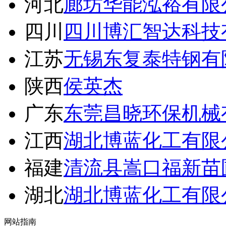
河北
廊坊华能泓裕有限
四川
四川博汇智达科技
江苏
无锡东复泰特钢有
陕西
侯英杰
广东
东莞昌晓环保机械
江西
湖北博蓝化工有限
福建
清流县嵩口福新苗
湖北
湖北博蓝化工有限
网站指南