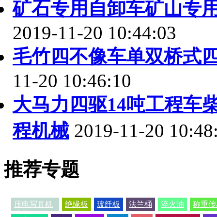
矿石专用自卸车矿山专
2019-11-20 10:44:03
毛竹四不像车单双桥式
11-20 10:46:10
大马力四驱14吨工程车
程机械
2019-11-20 10:48
推荐专题
压电写真机
绝缘板
玻纤板
法兰桶
淬火油
称重传
喷头