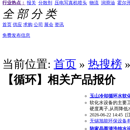
行业热点：
报关
分散剂
压电写真机喷头
物流
润滑油
霍尔
全 部 分 类
首页
供应
求购
公司
展会
资讯
免费发布信息
当前位置:
首页
»
热搜榜
【循环】相关产品报价
玉山冷却循环水软化
‌软化水设备的主要工
硬度离子,从而降低水
2026-06-22 14:45
[
无锡旭能环保设备
陆家晶圆清洗纯水设