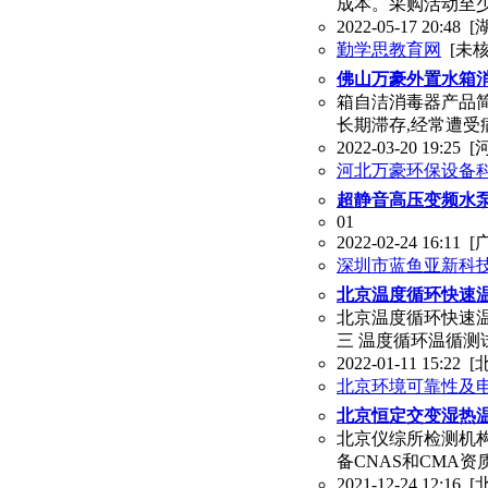
成本。采购活动至
2022-05-17 20:48
[
勤学思教育网
[未核
佛山万豪外置水箱
箱自洁消毒器产品简
长期滞存,经常遭
2022-03-20 19:25
[
河北万豪环保设备
超静音高压变频水
01
2022-02-24 16:11
[
深圳市蓝鱼亚新科
北京温度循环快速温
北京温度循环快速温
三 温度循环温循测试
2022-01-11 15:22
[
北京环境可靠性及
北京恒定交变湿热
北京仪综所检测机构
备CNAS和CMA
2021-12-24 12:16
[