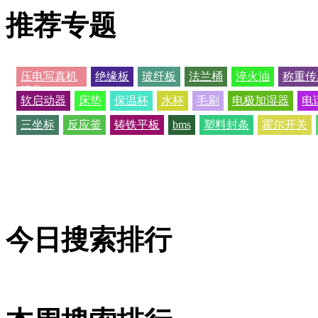
推荐专题
压电写真机
绝缘板
玻纤板
法兰桶
淬火油
称重传
喷头
软启动器
床垫
保温杯
水杯
毛刷
电极加湿器
电
三坐标
反应釜
铸铁平板
bms
塑料封条
霍尔开关
今日搜索排行