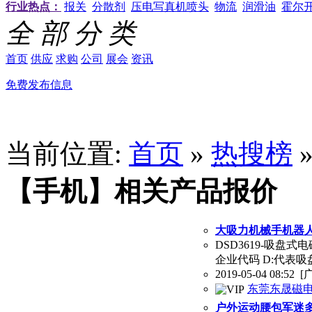
行业热点：
报关
分散剂
压电写真机喷头
物流
润滑油
霍尔
全 部 分 类
首页
供应
求购
公司
展会
资讯
免费发布信息
当前位置:
首页
»
热搜榜
【手机】相关产品报价
大吸力机械手机器
DSD3619-吸盘式电磁
企业代码 D:代表吸
2019-05-04 08:52
[
东莞东晟磁
户外运动腰包军迷