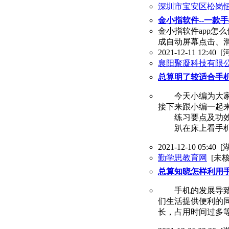
深圳市宝安区松岗
金小指软件--一款
金小指软件app怎
成自动屏幕点击、
2021-12-11 12:40
[
襄阳聚凝科技有限
总算明了较适合手机
今天小编为大家准
接下来跟小编一起
练习要点及功
趴在床上看手机
2021-12-10 05:40
[
勤学思教育网
[未核
总算知晓怎样利用
手机的发展导致大街
们生活提供便利的
长，占用时间过多