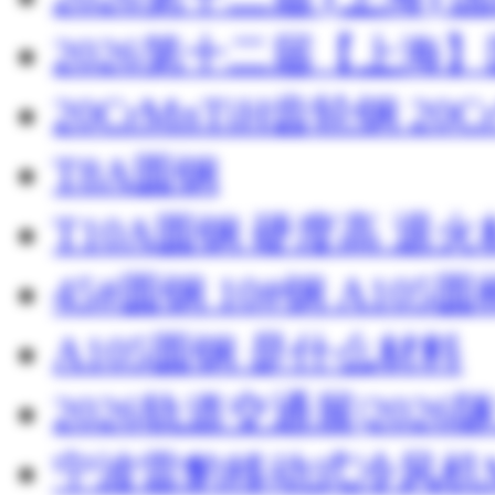
2026第十二届【上海
20CrMnTiH齿轮钢 20C
T8A圆钢
T10A圆钢 硬度高 退
45#圆钢 10#钢 A105圆
A105圆钢 是什么材料
2026轨道交通展|20
宁波雷豹移动式冷风机M