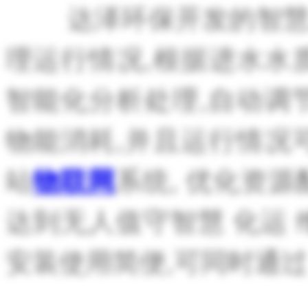
达泽环保开发的
智
理运行情况,
根据进水
水
智能化分析处理,自动调节
物
能消耗
,并且运行情况
站
系统,
优化资源
物联网
达到
无人值守智
慧
化运
安装使用简便,可同时通过