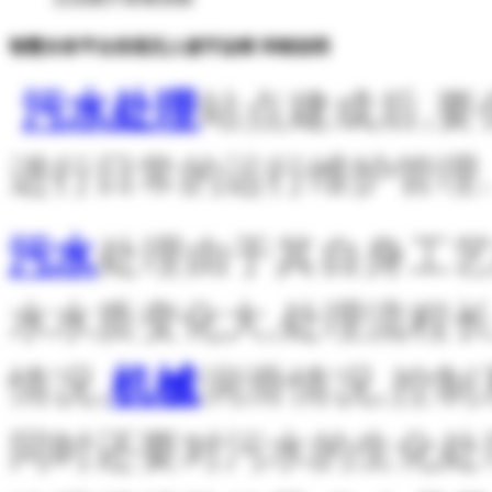
智慧水务平台实现无人值守运维 详细说明
站点建成后,要
污水处理
进行日常的运行维护
管理.
处理由于
其自
身工
污水
水
水质变化大
,处理流程
情况,
润滑情况,控制
机械
同时还要对污水的生化处