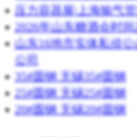
压力容器展|上海输气管
2026年山东糖酒会时
山东16地市实体私侦
公司
35#圆钢 无锡35#圆钢
25#圆钢 无锡25#圆钢
20#圆钢 无锡20#圆钢