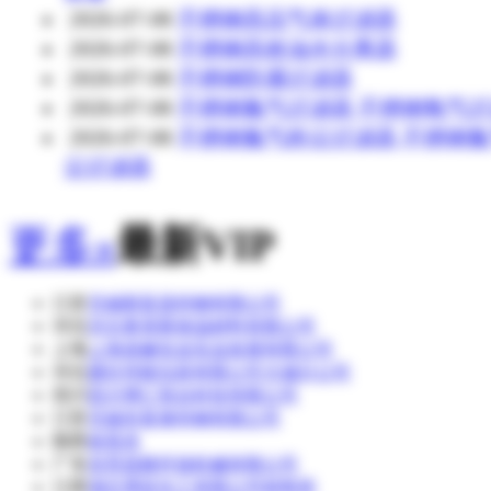
2026-07-08
不锈钢高压气体过滤器
2026-07-08
不锈钢高效油水分离器
2026-07-08
不锈钢防腐过滤器
2026-07-08
不锈钢氮气过滤器 不锈钢氧气
2026-07-08
不锈钢氮气粉尘过滤器 不锈钢
尘过滤器
更多»
最新VIP
江苏
无锡新富昌特钢有限公司
河北
河北奥美斯保温材料有限公司
上海
上海道赫实业实业发展有限公司
河北
廊坊华能泓裕有限公司大城分公司
四川
四川博汇智达科技有限公司
江苏
无锡东复泰特钢有限公司
陕西
侯英杰
广东
东莞昌晓环保机械有限公司
江西
湖北博蓝化工有限公司销售部