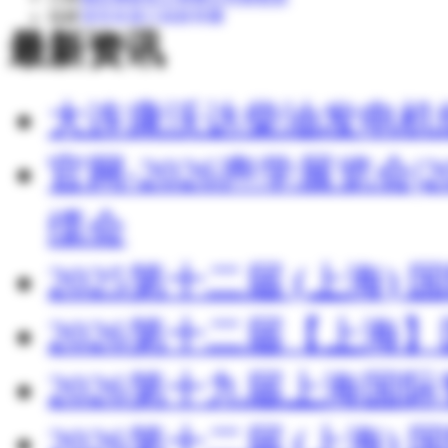
福建
清流县嵩口福新苗圃
最新资讯
湖北
湖北博蓝化工有限公司
大连康沃达柴油发电机
官网-2026声学展览会
缆会
2025第十二届 (上海
2026第十二届【上海
2026第十九届上海国
2026第十二届 (上海