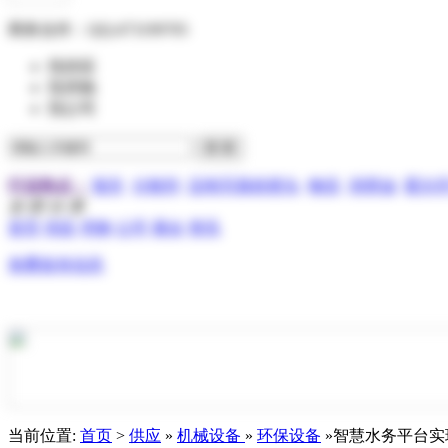
商务合作：
QQ:473199705
找供应
找求购
找公司
行业热点：
报关
分散剂
压电写真机喷头
物流
润滑油
霍尔
全 部 分 类
首页
供应
求购
公司
展会
资讯
免费发布信息
当前位置:
首页
>
供应
»
机械设备
»
环保设备
»智慧水务平台实