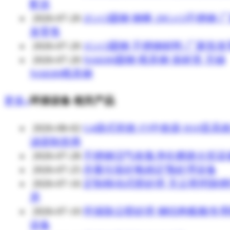
配送
2026-07-20
2Cr13圆钢 钢棒 20Cr13不锈钢 
发零售
2026-07-20
1Cr13圆钢 不锈钢材料 厂家批
2026-07-20
NAK80圆钢 模具钢 保材质 无锡
NAK80模具钢
更多»
环保设备 相关产品
2026-08-02
G4袋式初效 F5中效袋 H10亚高
滤器制造商
2026-07-28
不锈钢沼气收集净化燃烧火炬设
2026-07-25
存量垃圾好氧稳定预处理设备
2026-07-16
定制移动式喷砂房 无尘密闭除
房
2026-07-10
环保除尘喷砂房 钢结构船舶专
设备