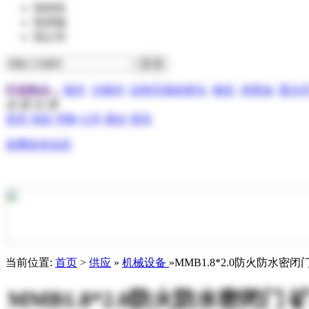
找供应
找求购
找公司
行业热点：
报关
分散剂
压电写真机喷头
物流
润滑油
霍尔
全 部 分 类
首页
供应
求购
公司
展会
资讯
免费发布信息
当前位置:
首页
>
供应
»
机械设备
»MMB1.8*2.0防火防水密
MMB1.8*2.0防火防水密闭门