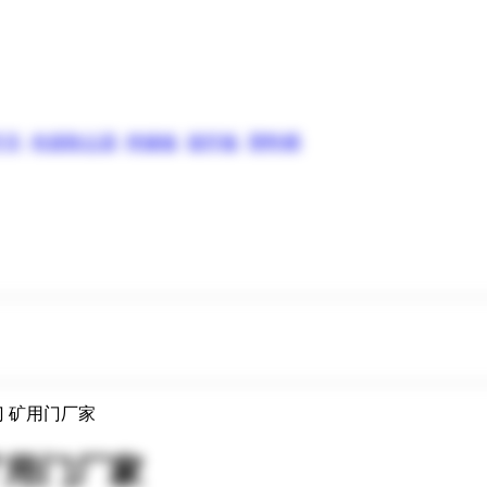
开关
布袋除尘器
绝缘板
玻纤板
塑料桶
闭门 矿用门厂家
 矿用门厂家