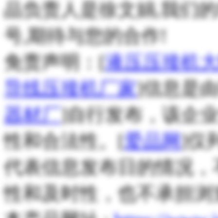
品负责人是徐文娟,我们的
号,期待与您的合作!
免责声明：[
液压压接机大
导线压接机厂家
]信息是由
器材厂
]自行发布，该企
性和合法性。[
爱品网
]仅
代表信息发布日的情况，
性和及时性，也不承担浏