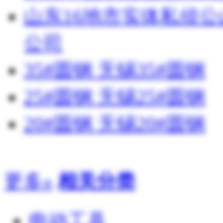
山东16地市实体私侦
公司
35#圆钢 无锡35#圆钢
25#圆钢 无锡25#圆钢
20#圆钢 无锡20#圆钢
更多»
相关分类
电动工具