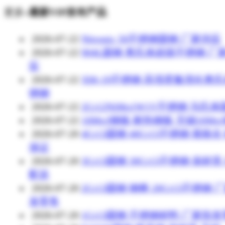
更多»
最新VIP发布产品
2026-07-22
Nitronic 50不锈钢圆钢 厂家供应
2026-07-22
904L圆钢 奥氏体超级不锈钢 厂
应
2026-07-22
XM-19不锈钢 高强度氮强化奥
锈钢
2026-07-22
2Cr12NiMo1W1V不锈钢 马氏
2026-07-22
16Mo3钢板 耐热钢板 无锡16Mo
2026-07-20
4Cr13圆钢 40Cr13不锈钢 规格全
保证
2026-07-20
3Cr13圆钢 30Cr13不锈钢 保材质
配送
2026-07-20
2Cr13圆钢 钢棒 20Cr13不锈钢 
发零售
2026-07-20
1Cr13圆钢 不锈钢材料 厂家批