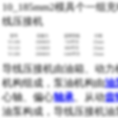
10_185mm2
模具个一组充
线压接机
型号
压接力
适用导线
行程
YJ-100
1000KN
720
平方
25mm
YJ-125
1250KN
800
平方
25mm
YJ-200
2000KN
1440
平方
25mm
导线压接机由油箱、动力
机构组成，泵油机构由
油
心轴、偏心
轴承
、从动
齿
油泵构成，导线压接机油