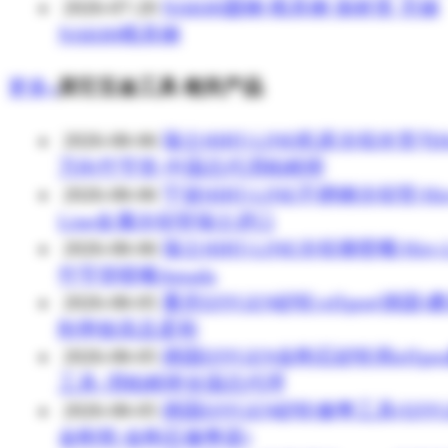
2026-07-20
NAK80圆钢 模具钢 保材质 无锡
NAK80模具钢
更多»
其它五金工具 相关产品
2026-08-06
瑞士HIRT-LINE机床冷却水管与Hi
万向竹节管-中国总代渭柏精密
2026-08-06
宁波HIRT-LINE不锈钢冷却管/Hir
Line金属冷却管瑞士进口
2026-08-06
瑞士HIRT-LINE冷却液喷嘴/Hirt-L
竹节管喷嘴Amada
2026-08-05
重庆EFFGEN砂轮/effgen(德国)
削率较高且柔和
2026-08-05
德国EFFGEN金刚石砂轮和effge
工具-渭柏精密全国总代理
2026-08-05
德国EFFGEN砂轮修整工具(EFFG
金刚笔/金刚石修整器)