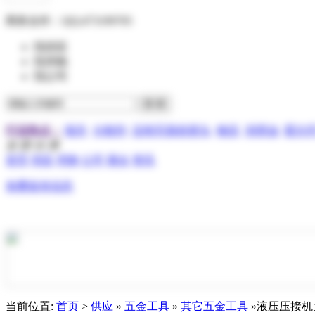
商务合作：
QQ:473199705
找供应
找求购
找公司
行业热点：
报关
分散剂
压电写真机喷头
物流
润滑油
霍尔
全 部 分 类
首页
供应
求购
公司
展会
资讯
免费发布信息
当前位置:
首页
>
供应
»
五金工具
»
其它五金工具
»液压压接机