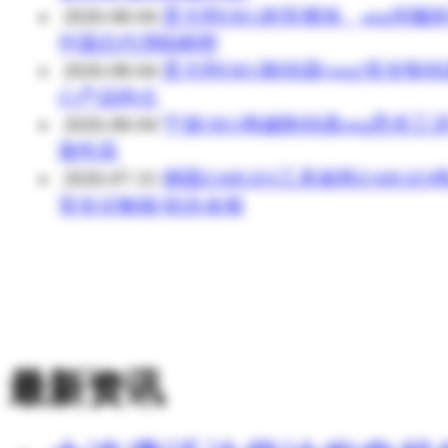
2026-08-04
意大利OEG刹车模块、oeg伺服刹
中国总代渭柏精密
2026-08-04
意大利OEG制动器(oeg)安全制
心产品特点
2026-08-04
宁波OEG电磁制动器oeg恶劣工
靠性高
2026-07-31
德国ZARGES工具箱和ZARGES
安全运输箱/铝合金箱
最新资讯