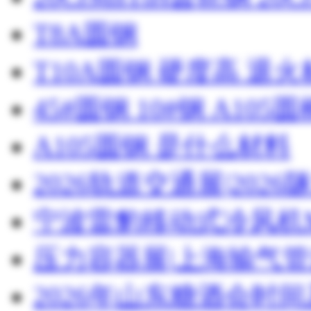
T8A圆钢
T10A圆钢 硬度高 退
45#圆钢 10#钢 A105圆
A105圆钢 是什么材料
2026轨道交通展|20
宁波雷豹移动式冷风机M
压力容器展|上海输气管
2026年山东糖酒会时