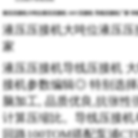
液压压接机大吨位液压压接机 100T压接机 导线压接机厂家 详
液压压接机大吨位液压压
家
液压压接机导线压接机 
接机参数编辑◎
特别选择
脑加工
,
品质优良
,
抗张性
计算压缩比。导线压接机
回路
100TOM
搭配泵浦
CT