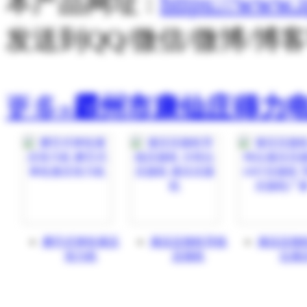
本产品网址 :
https://www.
发送到QQ/微信/微博/
更多»
霸州市康仙庄得力
磨芯式单轮液压
液压压接机导线
液压压接
张力机
压接机
位液