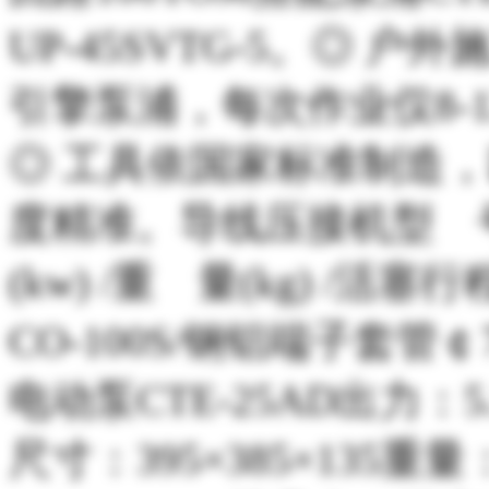
UP-45SVTG-5
。
◎
户外
引擎泵浦，每次作业仅
8-
◎
工具依国家标准制造，
度精准。导线压接机型 
(kw) /
重 量
(kg) /
活塞行
CO-100S/
钢铝端子套管￠
电动泵
CTE-25AD
出力：
5
尺寸：
395×385×135
重量