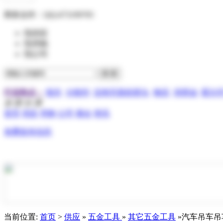
商务合作：
QQ:473199705
找供应
找求购
找公司
行业热点：
报关
分散剂
压电写真机喷头
物流
润滑油
霍尔
全 部 分 类
首页
供应
求购
公司
展会
资讯
免费发布信息
当前位置:
首页
>
供应
»
五金工具
»
其它五金工具
»汽车吊车吊