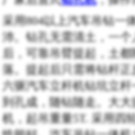
采用804以上汽车吊钻
沛。钻孔无需清土，一个
后，可靠吊臂提起，土都
落。提起后只需将钻杆正
六驱汽车立杆机钻坑立杆
到孔成，随钻随走。大大
机，起吊重量5T. 采用
性能好。汽车吊钻一体机