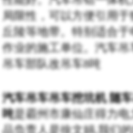
局限性，可以方便引用于
丘陵等地带。特别适合于
作业的施工单位。汽车吊
吊车部队改吊车8吨
汽车吊车吊车挖坑机 随
吨
是霸州市康仙庄得力电
品负责人是徐文娟,我们的