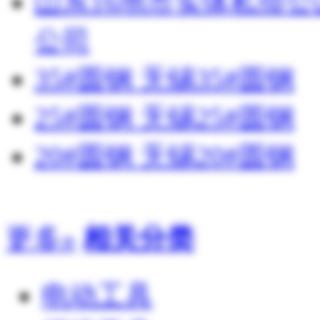
山东16地市实体私侦
公司
35#圆钢 无锡35#圆钢
25#圆钢 无锡25#圆钢
20#圆钢 无锡20#圆钢
更多»
相关分类
电动工具