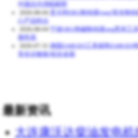
中国总代渭柏精密
2026-08-04
意大利OEG制动器(oeg)安全制
心产品特点
2026-08-04
宁波OEG电磁制动器oeg恶劣工
靠性高
2026-07-31
德国ZARGES工具箱和ZARGES
安全运输箱/铝合金箱
最新资讯
大连康沃达柴油发电机