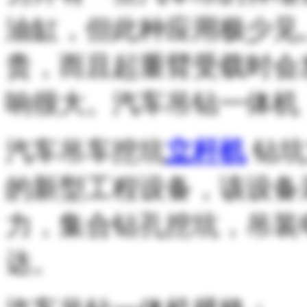
油缸，但此种应用极少见
贵，而且起重臂受载时会
响很大。汽车吊钻一体机
汽车吊车挖坑
立杆机
钻坑
的新型工程设备，该设备
力，集合钻孔挖坑，吊装
达。