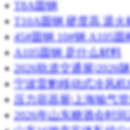
T8A圆钢
T10A圆钢 硬度高 退
45#圆钢 10#钢 A105圆
A105圆钢 是什么材料
2026轨道交通展|20
宁波雷豹移动式冷风机M
压力容器展|上海输气管
2026年山东糖酒会时