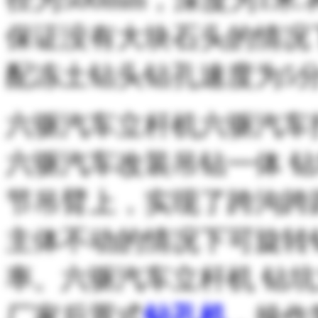
保证没有大块石头的情况
配冻土钻头钻孔速度为5
六驱汽车立杆机六驱汽车打
六驱汽车改装吊钻一体 
节吊臂上，实现了跨沟跨
主体不动的情况下可旋转
率。六驱汽车立杆机 钻
厂家后置式
钻孔机
，操作