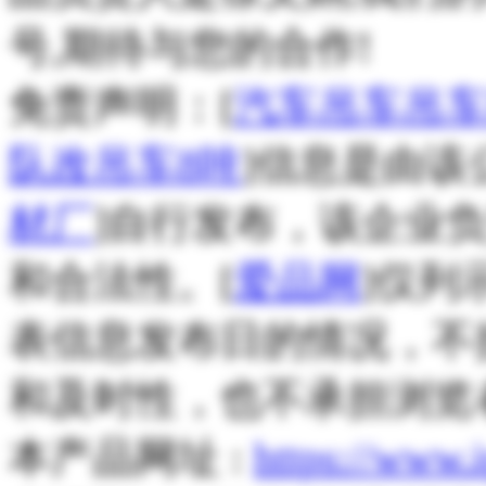
号,期待与您的合作!
免责声明：[
汽车吊车吊车
队改吊车8吨
]信息是由该
材厂
]自行发布，该企业
和合法性。[
爱品网
]仅列
表信息发布日的情况，不
和及时性，也不承担浏览
本产品网址 :
https://www.