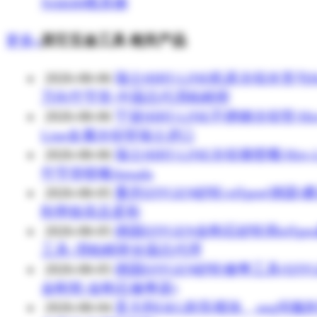
NAK80模具钢
更多»
其它五金工具 相关产品
2026-08-06
瑞士HIRT-LINE机床冷却水管与Hi
万向竹节管-中国总代渭柏精密
2026-08-06
宁波HIRT-LINE不锈钢冷却管/Hir
Line金属冷却管瑞士进口
2026-08-06
瑞士HIRT-LINE冷却液喷嘴/Hirt-L
竹节管喷嘴Amada
2026-08-05
重庆EFFGEN砂轮/effgen(德国)
削率较高且柔和
2026-08-05
德国EFFGEN金刚石砂轮和effge
工具-渭柏精密全国总代理
2026-08-05
德国EFFGEN砂轮修整工具(EFFG
金刚笔/金刚石修整器)
2026-08-04
意大利OEG刹车模块、oeg伺服刹