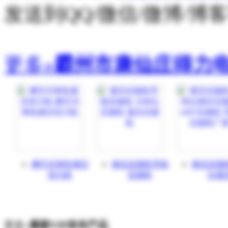
发送到QQ/微信/微博/
更多»
霸州市康仙庄得力
磨芯式单轮液压
液压压接机导线
液压压接
张力机
压接机
位液
更多»
最新VIP发布产品