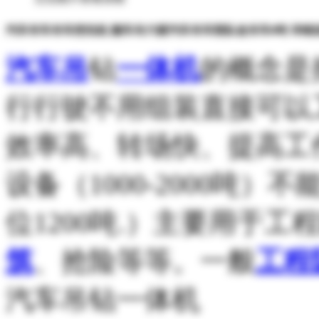
汽车吊车吊车挖坑机 随车吊六驱汽车吊车部队改吊车8吨 详细
汽车吊
钻
一体机
的概念是
行行驶不用组装直接可以
效率高、转场快、提高工
设备（1000-2000吨
位1200吨.）主要用于
筑
、抢险等等。一般
工程
汽车吊钻一体机