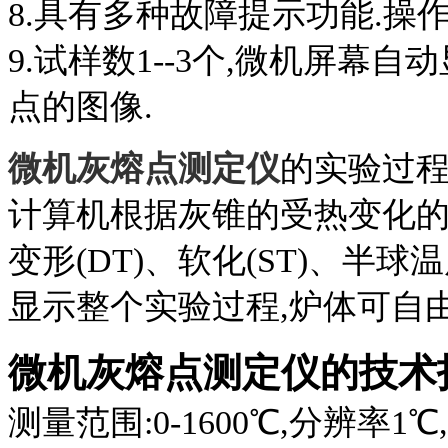
8.
具有多种故障提示功能.操作
9.
试样数
1--3
个,微机屏幕自动
点的图像.
微机灰熔点测定仪
的实验过程
计算机根据灰锥的受热变化的
变形(
DT
)、软化(
ST
)、半球温
显示整个实验过程,炉体可自由
微机灰熔点测定仪
的技术
测量范围:
0-1600
℃
,分辨率
1
℃