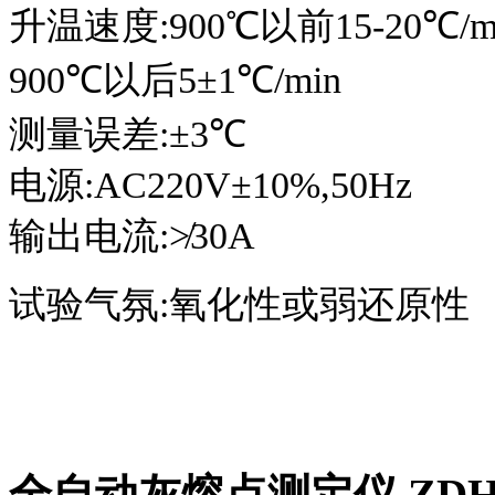
升温速度:
900
℃
以前
15-20
℃
/m
900
℃
以后
5±1
℃
/min
测量误差:
±3
℃
电源:
AC220V±10
%,
50Hz
输出电流:
≯
30A
试验气氛:氧化性或弱还原性
全自动灰熔点测定仪 ZDH