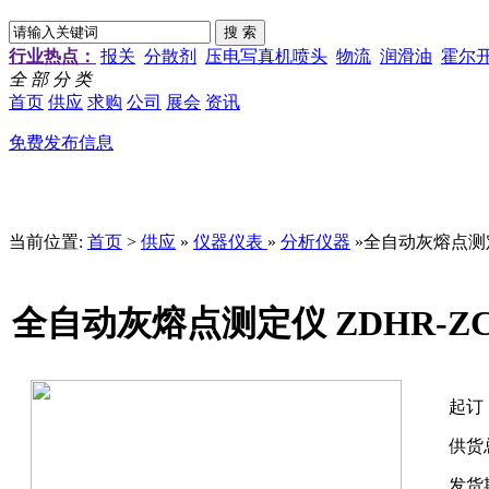
行业热点：
报关
分散剂
压电写真机喷头
物流
润滑油
霍尔
全 部 分 类
首页
供应
求购
公司
展会
资讯
免费发布信息
当前位置:
首页
>
供应
»
仪器仪表
»
分析仪器
»全自动灰熔点测定
全自动灰熔点测定仪 ZDHR-Z
起订
供货
发货