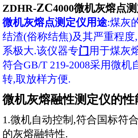
ZC
ZDHR-
4000
微机灰熔点测
微机灰熔点测定仪用途
:
煤灰
结渣(俗称结焦)及其严重程
系极大.该仪器
专
门
用于煤灰
符合
GB/T 219-2008
采用微机
转,取放样方便.
微机灰熔融性测定仪
的性
1.
微机自动控制,符合国标
符
的灰熔融特性.