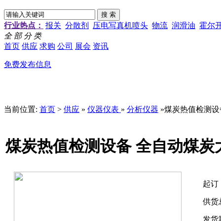
行业热点：
报关
分散剂
压电写真机喷头
物流
润滑油
霍尔
全 部 分 类
首页
供应
求购
公司
展会
资讯
免费发布信息
当前位置:
首页
>
供应
»
仪器仪表
»
分析仪器
»煤炭热值检测设
煤炭热值检测设备 全自动煤炭
起订
供货
发货