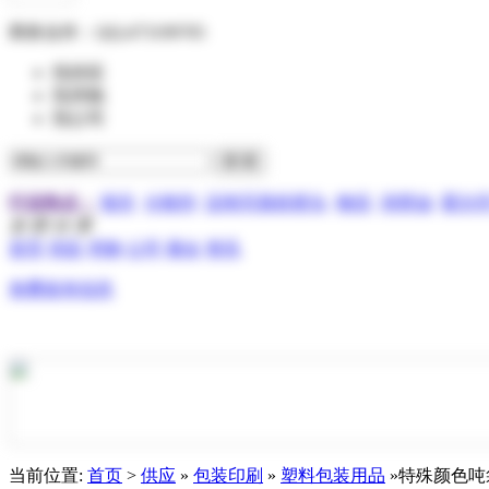
商务合作：
QQ:473199705
找供应
找求购
找公司
行业热点：
报关
分散剂
压电写真机喷头
物流
润滑油
霍尔
全 部 分 类
首页
供应
求购
公司
展会
资讯
免费发布信息
当前位置:
首页
>
供应
»
包装印刷
»
塑料包装用品
»特殊颜色吨