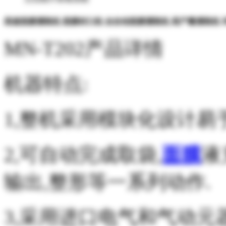
高速面膜灌装机 面膜封口机 全自动面膜灌装机 高产量灌装机 
MN-T202产品详情
机器特点:
1,整机采用模块化设计易
2,可自动完成取袋,
面膜
液
输出,整形等一系列动作.
3,采用进口电气和气动元