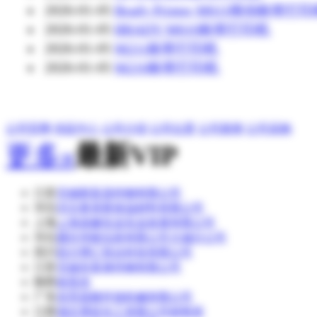
2026-01-05
Brady Printer M611移动标签打
2026-01-05
BRADY M610标签打印机
2026-01-05
M211标签打印机
2026-01-05
M210标签打印机
公司官网
供应中心
公司介绍
公司位置
公司新闻
公司采购
更多»
最新VIP
江苏
无锡新富昌特钢有限公司
河北
河北奥美斯保温材料有限公司
上海
上海道赫实业实业发展有限公司
河北
廊坊华能泓裕有限公司大城分公司
四川
四川博汇智达科技有限公司
江苏
无锡东复泰特钢有限公司
陕西
侯英杰
广东
东莞昌晓环保机械有限公司
江西
湖北博蓝化工有限公司销售部