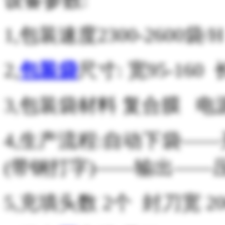
1,包装速度2300-2600袋
2,
包装袋
尺寸: 宽95-160 长
3,包装袋材料 复合膜 电源
4,生产流程:自动下袋—
(带钢打字)——输出——压
5,充填头数 2个 封刀宽 2