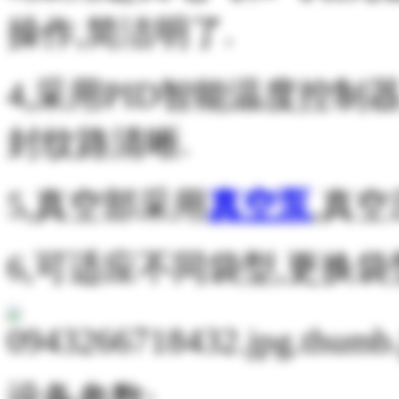
操作,简洁明了.
4,采用PID智能温度控制
封纹路清晰.
5,真空部采用
真空泵
,真空
6,可适应不同袋型,更换袋
设备参数: