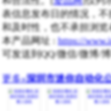
和合法性。[
爱品网
]仅列
表信息发布日的情况，不
和及时性，也不承担浏览
本产品网址 :
https://www.
可发送到QQ/微信/微博
更多»
深圳市迷你自动化