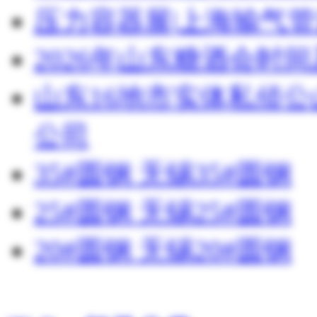
压力容器展|上海输气管
2026年山东糖酒会时
山东16地市实体私侦
公司
35#圆钢 无锡35#圆钢
25#圆钢 无锡25#圆钢
20#圆钢 无锡20#圆钢