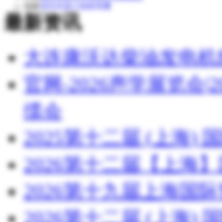
福建
清流县嵩口福新苗圃
最新资讯
湖北
湖北博蓝化工有限公司
大连康沃达柴油发电机
官网-2026声学展览会
缆会
2025第十二届 (上海
2026第十二届【上海
2026第十九届上海国
2026第十二届 (上海