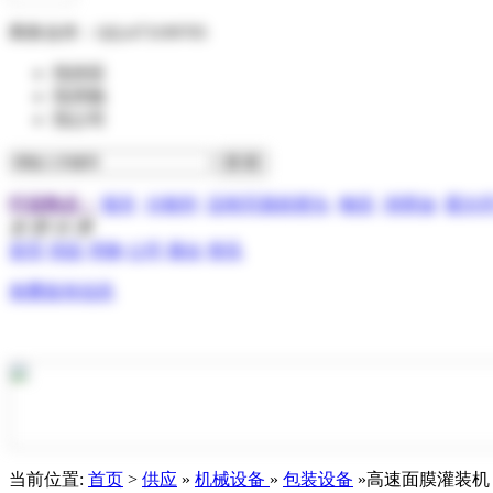
商务合作：
QQ:473199705
找供应
找求购
找公司
行业热点：
报关
分散剂
压电写真机喷头
物流
润滑油
霍尔
全 部 分 类
首页
供应
求购
公司
展会
资讯
免费发布信息
当前位置:
首页
>
供应
»
机械设备
»
包装设备
»高速面膜灌装机