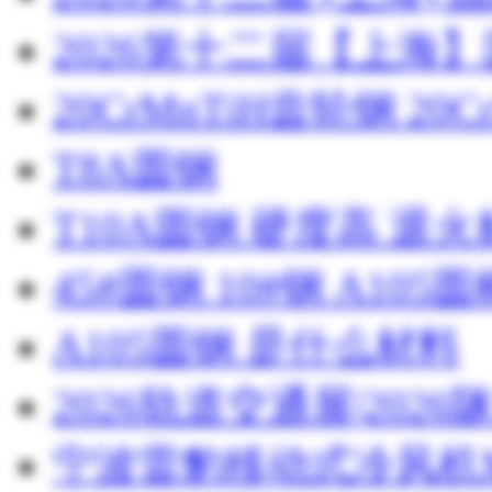
2026第十二届【上海
20CrMnTiH齿轮钢 20C
T8A圆钢
T10A圆钢 硬度高 退
45#圆钢 10#钢 A105圆
A105圆钢 是什么材料
2026轨道交通展|20
宁波雷豹移动式冷风机M