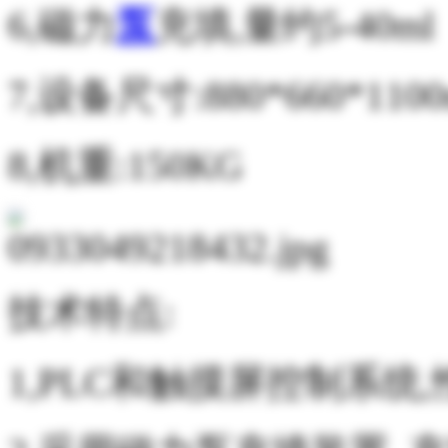
6,磁力
泵
充填,量约5-40ml
7,设备尺寸:880*660*110
8,机重:150KG
技术特点:
1,PLC和触摸屏控制系统