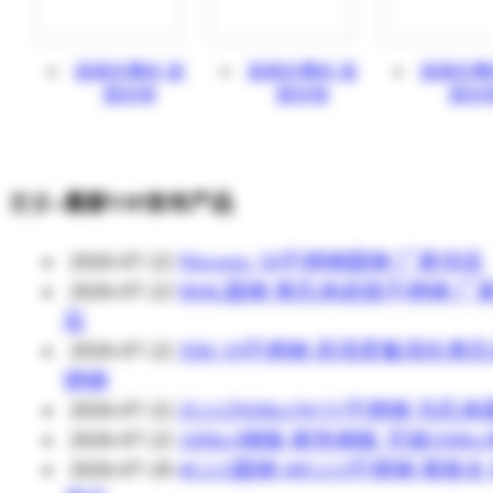
面膜折叠机,面
面膜折叠机,面
面膜折叠
膜折棉
膜折棉
膜折
更多»
最新VIP发布产品
2026-07-22
Nitronic 50不锈钢圆钢 厂家供应
2026-07-22
904L圆钢 奥氏体超级不锈钢 厂
应
2026-07-22
XM-19不锈钢 高强度氮强化奥
锈钢
2026-07-22
2Cr12NiMo1W1V不锈钢 马氏
2026-07-22
16Mo3钢板 耐热钢板 无锡16Mo
2026-07-20
4Cr13圆钢 40Cr13不锈钢 规格全