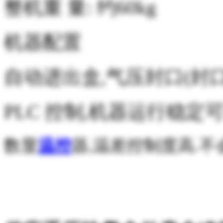
整机重
量:
约
60kg
机器配置
自动进出盒,气压封口(封
PLC
控制,机器运行稳定可
数显
温控
器,温差控制度高.