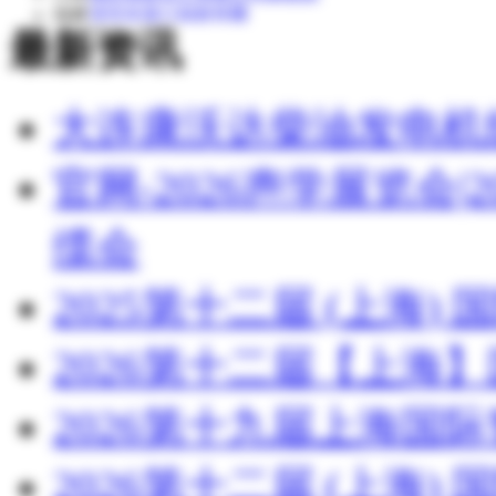
福建
清流县嵩口福新苗圃
最新资讯
湖北
湖北博蓝化工有限公司
大连康沃达柴油发电机
官网-2026声学展览会
缆会
2025第十二届 (上海
2026第十二届【上海
2026第十九届上海国
2026第十二届 (上海