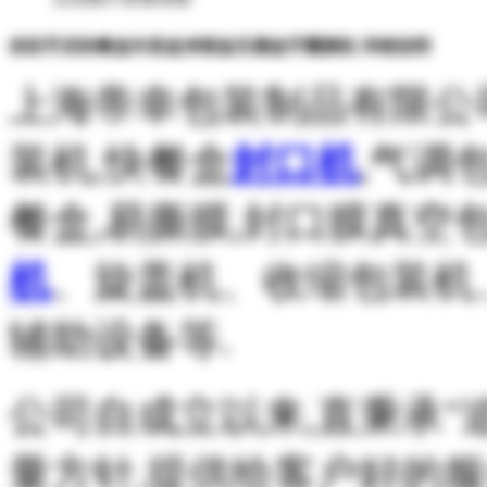
供应手压快餐盒外卖盒净菜盒豆腐盒手覆膜机 详细说明
上海帝幸包装制品有限公
装机,快餐盒
封口机
,气调
餐盒,易撕膜,封口膜真空
机
、旋盖机、收缩包装机
辅助设备等.
公司自成立以来,直秉承
"
量方针,提供给客户好的