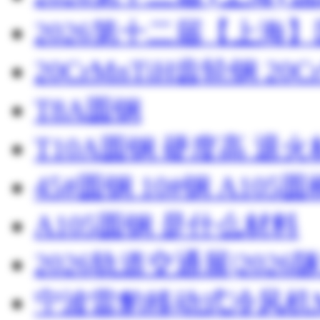
2026第十二届【上海
20CrMnTiH齿轮钢 20C
T8A圆钢
T10A圆钢 硬度高 退
45#圆钢 10#钢 A105圆
A105圆钢 是什么材料
2026轨道交通展|20
宁波雷豹移动式冷风机M