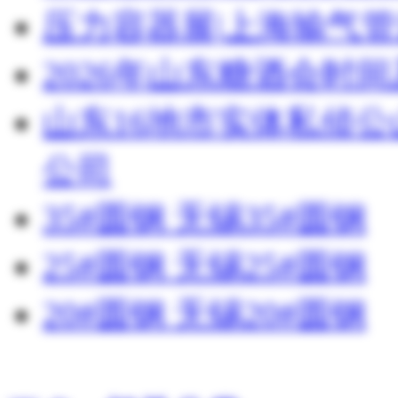
压力容器展|上海输气管
2026年山东糖酒会时
山东16地市实体私侦
公司
35#圆钢 无锡35#圆钢
25#圆钢 无锡25#圆钢
20#圆钢 无锡20#圆钢