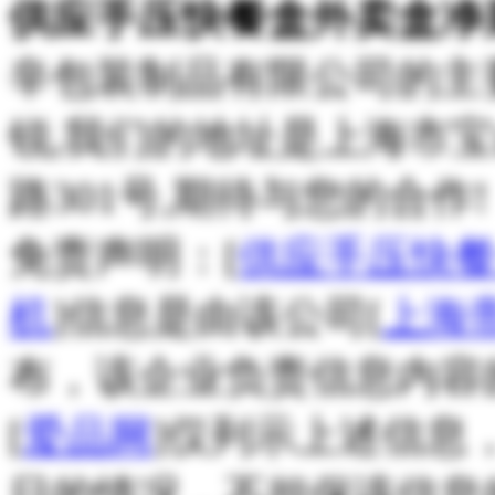
供应手压快餐盒外卖盒净
辛包装制品有限公司的主
锐,我们的地址是上海市
路301号,期待与您的合作!
免责声明：[
供应手压快
机
]信息是由该公司[
上海
布，该企业负责信息内容
[
爱品网
]仅列示上述信息