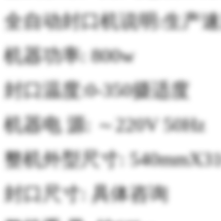
全自动封口机说明:生产速
机器功率:
800w
封口温度:
0-350
摄适度
机器电
源
:
～
220V 50Hz
整机外型尺寸:
540mmX3
封口尺寸
:
具体咨询