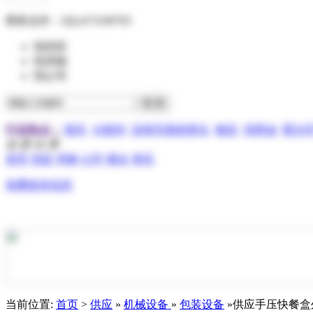
商务合作：
QQ:473199705
找供应
找求购
找公司
行业热点：
报关
分散剂
压电写真机喷头
物流
润滑油
霍尔
全 部 分 类
首页
供应
求购
公司
展会
资讯
免费发布信息
当前位置:
首页
>
供应
»
机械设备
»
包装设备
»供应手压快餐盒