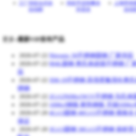
工厂供应台式全
供应手压快餐盒
上海帝幸
自动鲜
外卖盒
自动
更多»
最新VIP发布产品
2026-07-22
Nitronic 50不锈钢圆钢 厂家供应
2026-07-22
904L圆钢 奥氏体超级不锈钢 厂
应
2026-07-22
XM-19不锈钢 高强度氮强化奥
锈钢
2026-07-22
2Cr12NiMo1W1V不锈钢 马氏
2026-07-22
16Mo3钢板 耐热钢板 无锡16Mo
2026-07-20
4Cr13圆钢 40Cr13不锈钢 规格全
保证
2026-07-20
3Cr13圆钢 30Cr13不锈钢 保材质