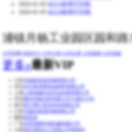
2026-01-05
M211标签打印机
2026-01-05
M210标签打印机
浦镇月杨工业园区园和路3
公司官网
供应中心
公司介绍
公司位置
公司新闻
公司采购
更多»
最新VIP
江苏
无锡新富昌特钢有限公司
河北
河北奥美斯保温材料有限公司
上海
上海道赫实业实业发展有限公司
河北
廊坊华能泓裕有限公司大城分公司
四川
四川博汇智达科技有限公司
江苏
无锡东复泰特钢有限公司
陕西
侯英杰
广东
东莞昌晓环保机械有限公司
江西
湖北博蓝化工有限公司销售部