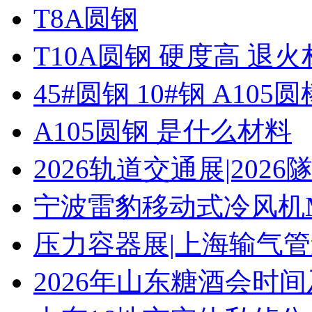
T8A圆钢
T10A圆钢 硬度高 退
45#圆钢 10#钢 A105圆
A105圆钢 是什么材料
2026轨道交通展|20
宁波雷豹移动式冷风机M
压力容器展|上海输气管
2026年山东糖酒会时