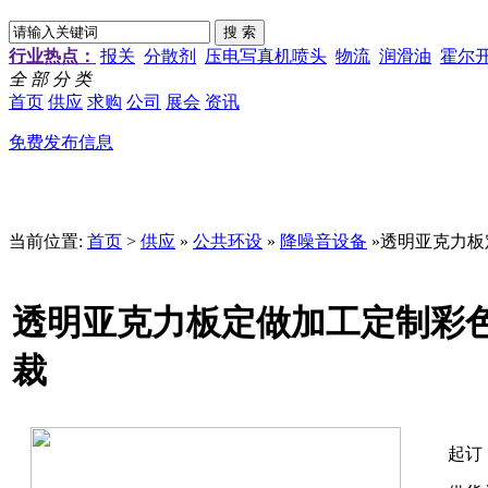
行业热点：
报关
分散剂
压电写真机喷头
物流
润滑油
霍尔
全 部 分 类
首页
供应
求购
公司
展会
资讯
免费发布信息
当前位置:
首页
>
供应
»
公共环设
»
降噪音设备
»透明亚克力
透明亚克力板定做加工定制彩
裁
起订