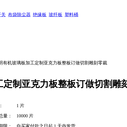
开关
布袋除尘器
绝缘板
玻纤板
塑料桶
m高透明有机玻璃板加工定制亚克力板整板订做切割雕刻零裁
加工定制亚克力板整板订做切割雕
：
1 片
总量：
10000 片
期限：
自买家付款之日起
1
天内发货