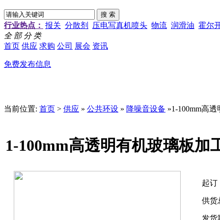
行业热点：
报关
分散剂
压电写真机喷头
物流
润滑油
霍尔
全 部 分 类
首页
供应
求购
公司
展会
资讯
免费发布信息
当前位置:
首页
>
供应
»
公共环设
»
降噪音设备
»1-100m
1-100mm高透明有机玻璃板
起订
供货
发货