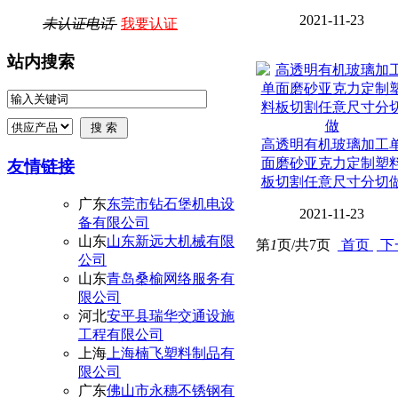
2021-11-23
未认证电话
我要认证
站内搜索
高透明有机玻璃加工
面磨砂亚克力定制塑
友情链接
板切割任意尺寸分切
广东
东莞市钻石堡机电设
2021-11-23
备有限公司
山东
山东新远大机械有限
第
1
页/共
7
页
首页
下
公司
山东
青岛桑榆网络服务有
限公司
河北
安平县瑞华交通设施
工程有限公司
上海
上海楠飞塑料制品有
限公司
广东
佛山市永穗不锈钢有