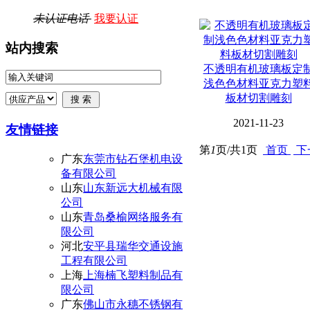
未认证电话
我要认证
站内搜索
不透明有机玻璃板定
浅色色材料亚克力塑
板材切割雕刻
2021-11-23
友情链接
第
1
页/共
1
页
首页
下
广东
东莞市钻石堡机电设
备有限公司
山东
山东新远大机械有限
公司
山东
青岛桑榆网络服务有
限公司
河北
安平县瑞华交通设施
工程有限公司
上海
上海楠飞塑料制品有
限公司
广东
佛山市永穗不锈钢有