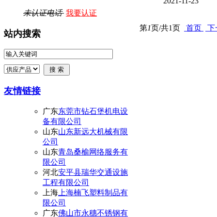
2021-11-23
未认证电话
我要认证
第
1
页/共
1
页
首页
下
站内搜索
友情链接
广东
东莞市钻石堡机电设
备有限公司
山东
山东新远大机械有限
公司
山东
青岛桑榆网络服务有
限公司
河北
安平县瑞华交通设施
工程有限公司
上海
上海楠飞塑料制品有
限公司
广东
佛山市永穗不锈钢有