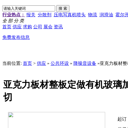
行业热点：
报关
分散剂
压电写真机喷头
物流
润滑油
霍尔
全 部 分 类
首页
供应
求购
公司
展会
资讯
免费发布信息
当前位置:
首页
>
供应
»
公共环设
»
降噪音设备
»亚克力板材
亚克力板材整板定做有机玻璃
切
起订