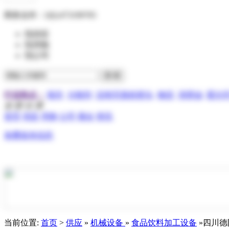
商务合作：
QQ:473199705
找供应
找求购
找公司
行业热点：
报关
分散剂
压电写真机喷头
物流
润滑油
霍尔
全 部 分 类
首页
供应
求购
公司
展会
资讯
免费发布信息
当前位置:
首页
>
供应
»
机械设备
»
食品饮料加工设备
»四川