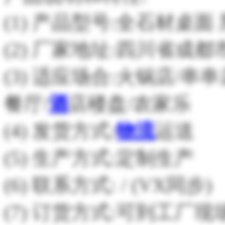
(1) 产品型号:全石材桌
(2) 厂家地址:四川省
(3) 适应场合:火锅店/串
餐厅/
酒
店楼盘/农家乐
(4) 发货方式:
物流
运送
(5) 生产方式:定制生产
(6) 联系方式: / (VX同步)
(7) 订货方式:可到工厂