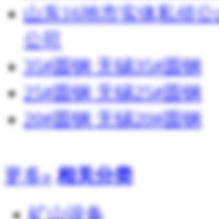
山东16地市实体私侦
公司
35#圆钢 无锡35#圆钢
25#圆钢 无锡25#圆钢
20#圆钢 无锡20#圆钢
更多»
相关分类
矿山设备