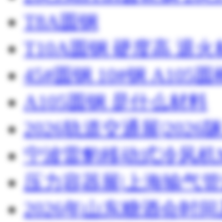
T8A圆钢
T10A圆钢 硬度高 退
45#圆钢 10#钢 A105圆
A105圆钢 是什么材料
2026轨道交通展|20
宁波雷豹移动式冷风机M
压力容器展|上海输气管
2026年山东糖酒会时