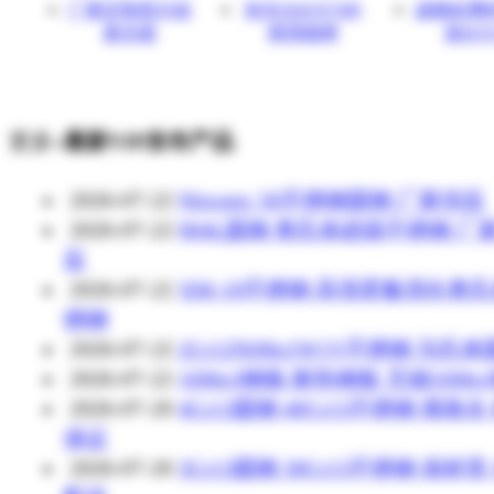
厂家定制四川农
拾光火KSY500
成都欢腾
家乐柴
商用烧烤
发KS
更多»
最新VIP发布产品
2026-07-22
Nitronic 50不锈钢圆钢 厂家供应
2026-07-22
904L圆钢 奥氏体超级不锈钢 厂
应
2026-07-22
XM-19不锈钢 高强度氮强化奥
锈钢
2026-07-22
2Cr12NiMo1W1V不锈钢 马氏
2026-07-22
16Mo3钢板 耐热钢板 无锡16Mo
2026-07-20
4Cr13圆钢 40Cr13不锈钢 规格全
保证
2026-07-20
3Cr13圆钢 30Cr13不锈钢 保材质