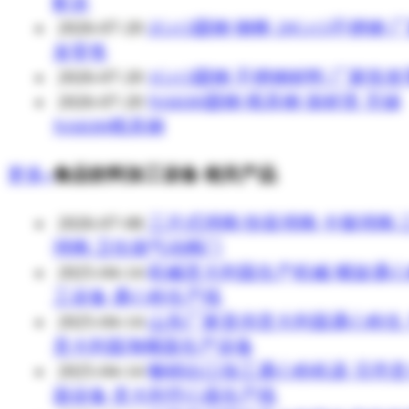
配送
2026-07-20
2Cr13圆钢 钢棒 20Cr13不锈钢 
发零售
2026-07-20
1Cr13圆钢 不锈钢材料 厂家批
2026-07-20
NAK80圆钢 模具钢 保材质 无锡
NAK80模具钢
更多»
食品饮料加工设备 相关产品
2026-07-08
三片式球阀,快装球阀,卡箍球阀,
球阀,卫生级气动阀门
2025-04-14
机械意大利面生产机械 螺旋通
工设备 通心粉生产线
2025-04-14
山东厂家直供意大利面通心粉生
意大利面海螺面生产设备
2025-04-14
畅销出口加工通心粉机器 贝壳
面设备 意大利空心面生产线