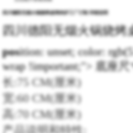
四川德阳无烟火锅烧烤桌烤肉炉工厂订制 详细说明
四川德阳无烟火锅烧烤
pos
ition: unset; color: rgb(
wrap !im
portant;"> 底
长:75 CM(厘米)
宽:60 CM(厘米)
高:70 CM(厘米)
产品说明和特性: