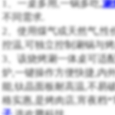
1、一桌多用,一锅多吃,
涮
不同需求.
2、使用煤气或天然气,性
控温,可独立控制涮锅与烤
3、该烧烤涮一体桌可适配
炉,一键操作方便快捷,内
能,钛晶面板耐高温,不易
格实惠,是烤肉店,宵夜档
子
,选欢腾科技.