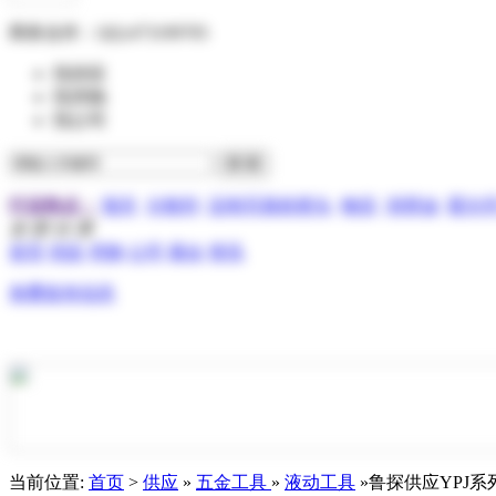
商务合作：
QQ:473199705
找供应
找求购
找公司
行业热点：
报关
分散剂
压电写真机喷头
物流
润滑油
霍尔
全 部 分 类
首页
供应
求购
公司
展会
资讯
免费发布信息
当前位置:
首页
>
供应
»
五金工具
»
液动工具
»鲁探供应YPJ