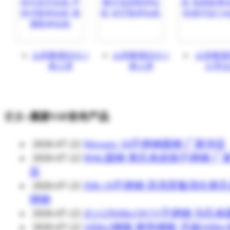
山东鲁探BXZ-1
山东鲁探BXZ-1
山东鲁探B
单人背
单人背
1L型
更多»
最新VIP发布产品
2026-07-22
Nitronic 50不锈钢圆钢 厂家供应
2026-07-22
904L圆钢 奥氏体超级不锈钢 厂
应
2026-07-22
XM-19不锈钢 高强度氮强化奥
锈钢
2026-07-22
2Cr12NiMo1W1V不锈钢 马氏
2026-07-22
16Mo3钢板 耐热钢板 无锡16Mo