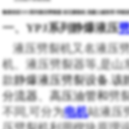
鲁探供应YPJ系列液压劈裂器 岩石膨胀机 混凝土破拆用 详细
一、
YPJ系列静爆液压
液压劈裂
机
又名液压
机
、
液压劈裂器
等,是山
款
静爆液压劈裂设备.该
分流器、高压油管和
劈
不同,可分为
电机
站液压
压劈裂机利用楔块原理设