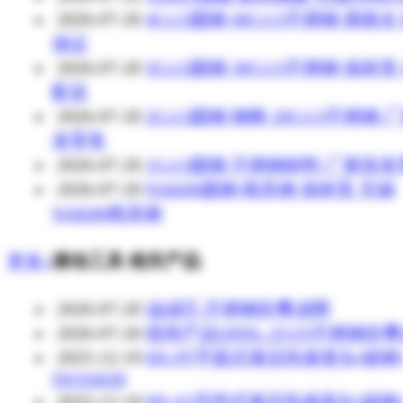
2026-07-20
4Cr13圆钢 40Cr13不锈钢 规格全
保证
2026-07-20
3Cr13圆钢 30Cr13不锈钢 保材质
配送
2026-07-20
2Cr13圆钢 钢棒 20Cr13不锈钢 
发零售
2026-07-20
1Cr13圆钢 不锈钢材料 厂家批
2026-07-20
NAK80圆钢 模具钢 保材质 无锡
NAK80模具钢
更多»
液动工具 相关产品
2026-07-20
油滤芯.不锈钢折叠滤网
2026-07-20
煜炜产品QDSL-25/25不锈钢折
2025-12-19
HS-FF平面式液压快速接头(碳钢
ISO16028
2025-12-19
HS-S2开闭式液压快速接头(碳钢