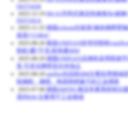
ISO7241B
2025-12-19
HS-S1开闭式液压快速接头(碳钢
ISO7241A
2025-11-25
德国schrem拉拔器(施奈姆两臂
拔器)"CORA"
2025-08-20
南昌UNIFLEX软管切割机(unifle
割机)重7千克/耗电量90W
2025-08-20
德国UNIFLEX压接机采用双级
泵,可灵活携带至任何地点
2025-08-20
uniflex扣压机HM主要应用领域
轨钢筋、钢缆、电缆和绝缘子的工业灌浆
2025-07-08
德国AMTEC液压夹紧系统钳位
系列030,主要用于工业领域