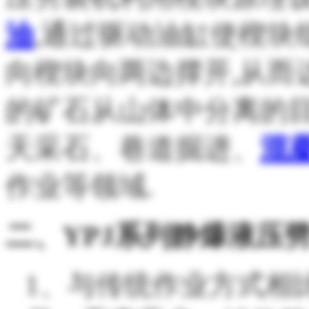
油
,通过驱动油缸使楔块
向楔块向两边撑开,从而
的矿石从山体中分离的目
天采石、巷道掘进、
混
作业等领域.
列静爆液压
二、
YPJ系
1、
与
传统作业方式相比