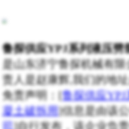
鲁探供应YPJ系列液压劈
是山东济宁鲁探机械有限
责人是赵康辉,我们的地址
免责声明：[
鲁探供应YP
凝土破拆用
]信息是由该公
司
]自行发布，该企业负