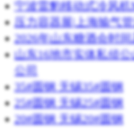
宁波雷豹移动式冷风机M
压力容器展|上海输气管
2026年山东糖酒会时
山东16地市实体私侦
公司
35#圆钢 无锡35#圆钢
25#圆钢 无锡25#圆钢
20#圆钢 无锡20#圆钢