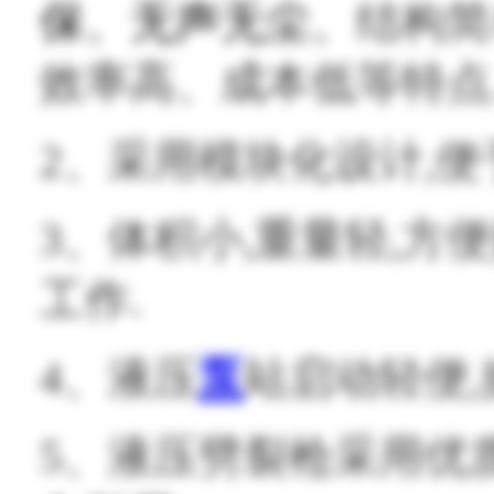
保、无声无尘、
结构简
效率高
、
成本低
等特点
2、
采用模块化设计,便
3、
体积小,重量轻,方
工作.
4、
液压
泵
站启动轻便,
5、
液压劈裂枪采用优质