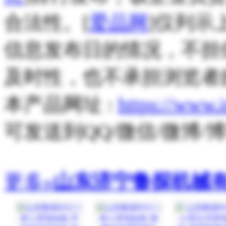
合法性。[
爱品网
]仅列示
信息发布日的情况，不担
及时性，也不承担浏览者
本产品网址 :
https://www.
可发送到QQ/微信/微博
更多»
山东济宁鲁探机械