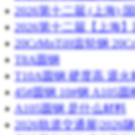
2026第十二届 (上海
2026第十二届【上海
20CrMnTiH齿轮钢 20C
T8A圆钢
T10A圆钢 硬度高 退
45#圆钢 10#钢 A105圆
A105圆钢 是什么材料
2026轨道交通展|20