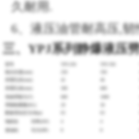
久耐用.
6、
液压油管耐高压,韧
三、
列静爆液压
YPJ系
型号
YPJ-250
YPJ-
350
枪头长度(mm)
250
350
所需孔径(mm)
42
46
所需孔深(mm)
500
600
有效劈裂力(T)
600
1000
劈裂枪重量(KG)
29
30
配备泵站
压力(Mpa)
63
63
电机站
功率
(kW)
4
4
柴油
站
马力(HP)
8
8