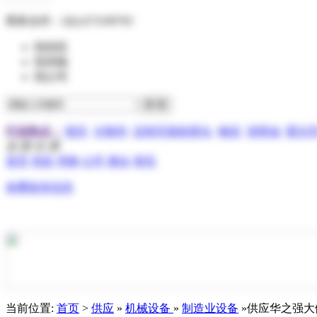
商务合作：
QQ:473199705
找供应
找求购
找公司
行业热点：
报关
分散剂
压电写真机喷头
物流
润滑油
霍尔
全 部 分 类
首页
供应
求购
公司
展会
资讯
免费发布信息
当前位置:
首页
>
供应
»
机械设备
»
制造业设备
»供应华之强大