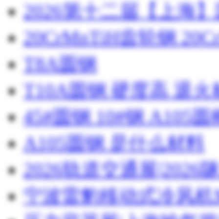
2026第十二届【上海
20CrMnTiH齿轮钢 20C
T8A圆钢
T10A圆钢 硬度高 退
45#圆钢 10#钢 A105圆
A105圆钢 是什么材料
2026轨道交通展|20
宁波雷豹移动式冷风机M