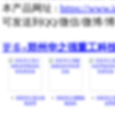
本产品网址 :
https://www.
可发送到QQ/微信/微博
更多»
郑州华之强重工科
供应华之强大倾
供应华之强螺旋
供应华之
角皮带
输送机
皮带