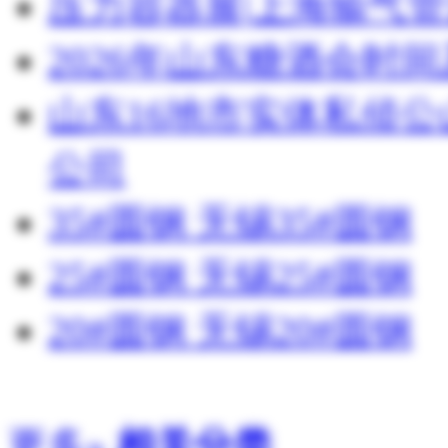
压力容器展|上海输气管
2026年山东糖酒会时
山东16地市实体私侦
公司
35#圆钢 无锡35#圆钢
25#圆钢 无锡25#圆钢
20#圆钢 无锡20#圆钢
更多»
相关分类