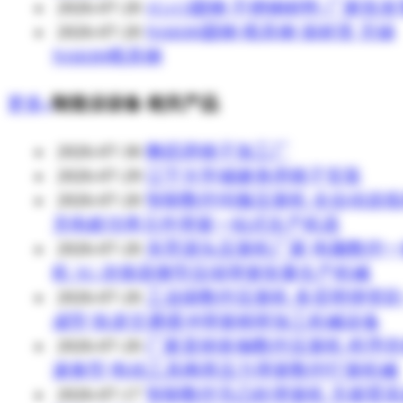
2026-07-20
1Cr13圆钢 不锈钢材料 厂家批
2026-07-20
NAK80圆钢 模具钢 保材质 无锡
NAK80模具钢
更多»
制造业设备 相关产品
2026-07-30
舞蹈房镜子加工厂
2026-07-29
江宁大学城健身房镜子安装
2026-07-20
智能数控伺服压簧机 全自动送
充电桩功率元件弹簧一站式生产机器
2026-07-20
东莞源头压簧机厂家 电脑数控
机 5G 连接器微型压缩弹簧批量生产机械
2026-07-20
工业级数控压簧机 多层密绕变
成型 轨道交通缓冲弹簧精密加工机械设备
2026-07-20
厂家直销多轴数控压簧机 程序
速换型 电动工具阀类压力弹簧数控打簧机械
2026-07-17
智能数控无凸轮弹簧机 无摇臂