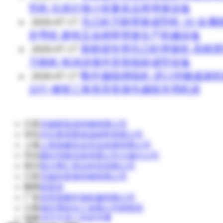
型机 玩具灯饰小批量多品类弹簧设备
2026-07-17
无凸轮万能弹簧成型机 3D 金属
折弯机 家电五金精密弹簧生产机械设备
2026-07-17
新能源专用无凸轮弹簧机 高精
万能机 电池连接件异形线材成型设备
2026-07-17
数控扁线绕线机 进口伺服减速
运行 梯形三角形异形漆包扁线专用机床
江苏
无锡新富昌特钢有限公司
河北
河北奥美斯保温材料有限公司
上海
上海道赫实业实业发展有限公司
河北
廊坊华能泓裕有限公司大城分公司
四川
四川博汇智达科技有限公司
江苏
无锡东复泰特钢有限公司
陕西
侯英杰
广东
东莞昌晓环保机械有限公司
江西
湖北博蓝化工有限公司销售部
福建
清流县嵩口福新苗圃