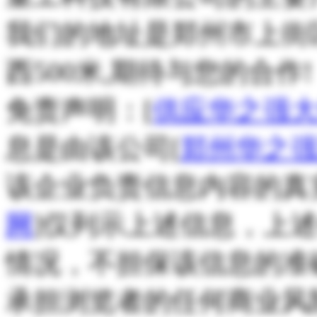
我们的地址是郑州市上街
西500米,期待与您的合作!
免责声明：[
供应华之强
息是由该公司[
郑州华之
该企业负责信息内容的真
网
]仅列示上述信息，上
情况，不担保该信息的准
承担浏览者的任何商业风