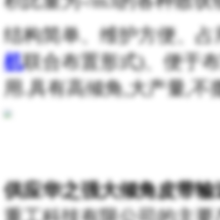
积比重为-/m3的各种散状
结构简单、维护方便、占
机
联合布置形式)、便于
用.具有高倾角,大产量,不
供应华之强大倾角皮带输
重工科技有限公司的主要