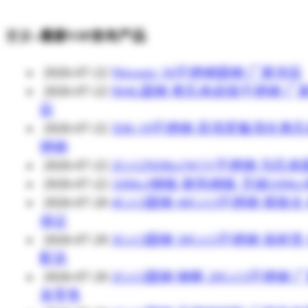
更多»
最新VIP发布产品
2026-07-22
Nitronic 50不锈钢圆钢 厂家供应
2026-07-22
904L圆钢 奥氏体超级不锈钢 厂
应
2026-07-22
XM-19不锈钢 高强度氮强化奥
锈钢
2026-07-22
2Cr12NiMo1W1V不锈钢 马氏
2026-07-22
16Mo3钢板 耐热钢板 无锡16Mo
2026-07-20
4Cr13圆钢 40Cr13不锈钢 规格全
保证
2026-07-20
3Cr13圆钢 30Cr13不锈钢 保材质
配送
2026-07-20
2Cr13圆钢 钢棒 20Cr13不锈钢 
发零售