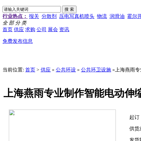
行业热点：
报关
分散剂
压电写真机喷头
物流
润滑油
霍尔
全 部 分 类
首页
供应
求购
公司
展会
资讯
免费发布信息
当前位置:
首页
>
供应
»
公共环设
»
公共环卫设施
»上海燕雨专
上海燕雨专业制作智能电动伸缩
起订
供货
发货