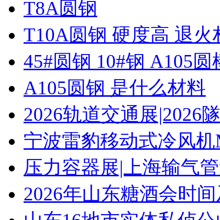
T8A圆钢
T10A圆钢 硬度高 退
45#圆钢 10#钢 A105圆
A105圆钢 是什么材料
2026轨道交通展|20
宁波雷豹移动式冷风机M
压力容器展|上海输气管
2026年山东糖酒会时