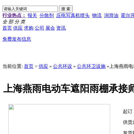
行业热点：
报关
分散剂
压电写真机喷头
物流
润滑油
霍尔
全 部 分 类
首页
供应
求购
公司
展会
资讯
免费发布信息
当前位置:
首页
>
供应
»
公共环设
»
公共环卫设施
»上海燕雨电
上海燕雨电动车遮阳雨棚承接师
起订
供货
发货