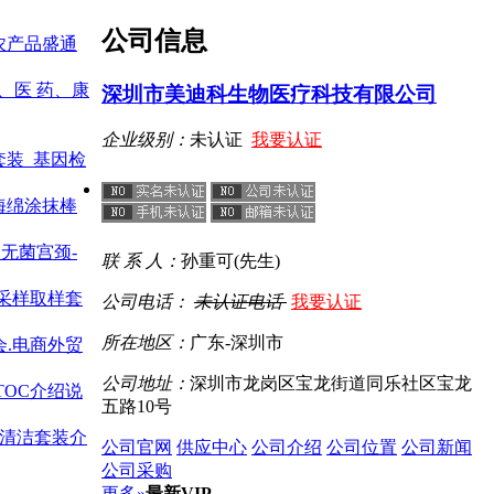
公司信息
农产品盛通
疗、医 药、康
深圳市美迪科生物医疗科技有限公司
企业级别：
未认证
我要认证
套装_基因检
海绵涂抹棒
用无菌宫颈-
联 系 人：
孙重可(先生)
自采样取样套
公司电话：
未认证电话
我要认证
所在地区：
广东-深圳市
会.电商外贸
公司地址：
深圳市龙岗区宝龙街道同乐社区宝龙
TOC介绍说
五路10号
a清洁套装介
公司官网
供应中心
公司介绍
公司位置
公司新闻
公司采购
更多»
最新VIP