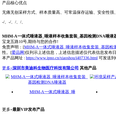
产品核心优点
无痛无创采样方式、样本质量高、可常温保存运输、安全性强、
-/、-/、/、/、
MHM-A一体式唾液器_唾液样本收集套装_基因检测DNA唾液
宝龙五路10号,期待与您的合作!
免责声明：[
MHM-A一体式唾液器_唾液样本收集套装_基因检
性。[
爱品网
]仅列示上述信息，上述信息描述仅代表信息发布
本产品网址 :
https://www.ipno.cn/xiaoshou/i407336.html
可发送到
更多»
深圳市美迪科生物医疗科技有限公司
其他产品
MHM-A一体式唾液器_唾
更多»
最新VIP发布产品