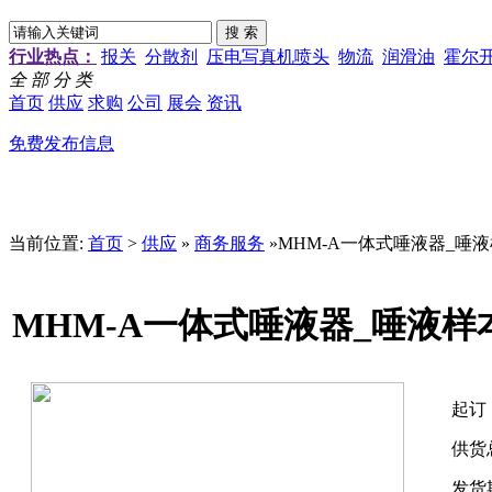
行业热点：
报关
分散剂
压电写真机喷头
物流
润滑油
霍尔
全 部 分 类
首页
供应
求购
公司
展会
资讯
免费发布信息
当前位置:
首页
>
供应
»
商务服务
»MHM-A一体式唾液器_唾
MHM-A一体式唾液器_唾液样
起订
供货
发货