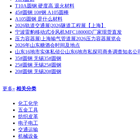
T10A圆钢 硬度高 退火材料
45#圆钢 10#钢 A105圆棒
A105圆钢 是什么材料
2026轨道交通展|2026隧道工程展【上海】
宁波雷豹移动式冷风机MFC18000D厂家现货直发
压力容器展|上海输气管道展2026压力容器展览会
2026年山东糖酒会时间及地点
山东16地市实体私侦公山东6地市私探司商务调查知名公
35#圆钢 无锡35#圆钢
25#圆钢 无锡25#圆钢
20#圆钢 无锡20#圆钢
更多»
相关分类
化工化学
五金工具
纺织皮革
电子电工
交通运输
机械设备