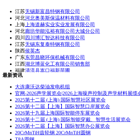
江苏
无锡新富昌特钢有限公司
河北
河北奥美斯保温材料有限公司
上海
上海道赫实业实业发展有限公司
河北
廊坊华能泓裕有限公司大城分公司
四川
四川博汇智达科技有限公司
江苏
无锡东复泰特钢有限公司
陕西
侯英杰
广东
东莞昌晓环保机械有限公司
江西
湖北博蓝化工有限公司销售部
福建
清流县嵩口福新苗圃
最新资讯
湖北
湖北博蓝化工有限公司
大连康沃达柴油发电机组
官网-2026声学展览会|2026上海噪声控制及声学材料展缆
2025第十二届 (上海) 国际智慧社区展览会
2026第十二届【上海】国际智慧口岸展览会
2026第十九届上海国际智能停车展览会
2026第十二届 (上海) 国际智能穿戴、智慧生活展览会
2026第十二届【上海】国际智慧办公展览会
20CrMnTiH齿轮钢 20CrMnTiH圆钢
T8A圆钢