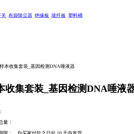
开关
布袋除尘器
绝缘板
玻纤板
塑料桶
液样本收集套装_基因检测DNA唾液器
本收集套装_基因检测DNA唾液
：
总量：
期限：
自买家付款之日起
10
天内发货