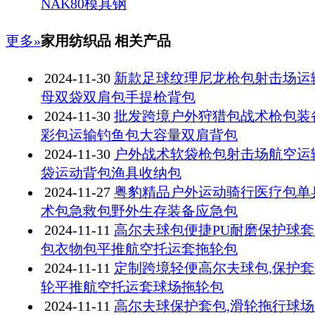
NAK80模具钢
更多»
家用纺织品 相关产品
2024-11-30
新款足球纹理尼龙枪包射击场运
母双袋双肩包手提枪背包
2024-11-30
批发跨境户外狩猎包战术枪包装
彩包运输钓鱼包大容量双肩背包
2024-11-30
户外战术软袋枪包射击场航空运
袋运动背包渔具收纳包
2024-11-27
粤豹精品户外运动骑行医疗包单
术包急救包野外生存装备应急包
2024-11-11
高尔夫球包便捷PU耐磨保护球
包衣物包平推航空托运套拖轮包
2024-11-11
定制跨境轻便高尔夫球包,保护
轮平推航空托运套球场拖轮包
2024-11-11
高尔夫球保护套包,滑轮拖行球