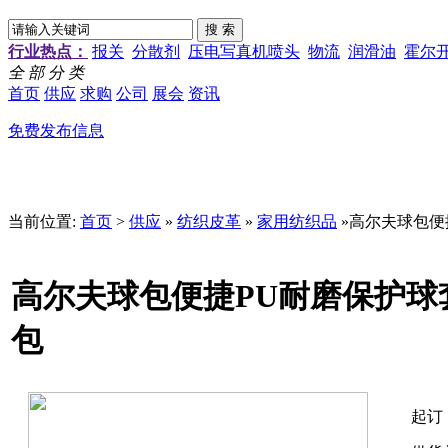
行业热点：
报关
分散剂
压电写真机喷头
物流
润滑油
霍尔
全 部 分 类
首页
供应
求购
公司
展会
资讯
免费发布信息
当前位置:
首页
>
供应
»
纺织皮革
»
家用纺织品
»高尔夫球包便
高尔夫球包便捷PU耐磨保护
包
起订