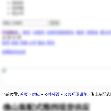
找供应
找求购
找公司
行业热点：
报关
分散剂
压电写真机喷头
物流
润滑油
霍尔
全 部 分 类
首页
供应
求购
公司
展会
资讯
免费发布信息
当前位置:
首页
>
供应
»
公共环设
»
公共环卫设施
»佛山装配式
佛山装配式围挡现货供应