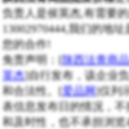
负责人是侯英杰,有需要
13002970444,我们
您的合作!
免责声明：[
陕西法青商
英杰
]自行发布，该企业
和合法性。[
爱品网
]仅列
表信息发布日的情况，不
和及时性，也不承担浏览