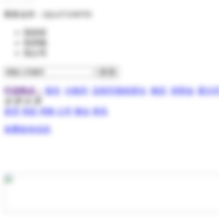
商务合作：
QQ:473199705
找供应
找求购
找公司
行业热点：
报关
分散剂
压电写真机喷头
物流
润滑油
霍尔
全 部 分 类
首页
供应
求购
公司
展会
资讯
免费发布信息