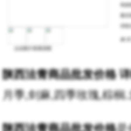
有效
最后
浏览
购 买
点击图片查看原图
陕西法青商品批发价格 
月季,剑麻,四季玫瑰,棕榈
陕西法青商品批发价格
是