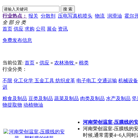
行业热点：
报关
分散剂
压电写真机喷头
物流
润滑油
霍尔
全 部 分 类
首页
供应
求购
公司
展会
资讯
免费发布信息
当前位置:
首页
»
供应
»
农林渔牧
»
棉类
行业分类：
不限
化工化学
五金工具
纺织皮革
电子电工
交通运输
机械设
训
粮食及制品
豆类及制品
蔬菜及制品
肉类及制品
水产及制品
坚
物提取物
动植物油
河南荣创温室-压膜线的
河南荣创温室-压膜线的
时候,通常需要4~6人同