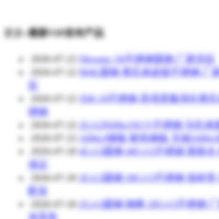
更多»
最新VIP发布产品
2026-07-22
Nitronic 50不锈钢圆钢 厂家供应
2026-07-22
904L圆钢 奥氏体超级不锈钢 厂
应
2026-07-22
XM-19不锈钢 高强度氮强化奥
锈钢
2026-07-22
2Cr12NiMo1W1V不锈钢 马氏
2026-07-22
16Mo3钢板 耐热钢板 无锡16Mo
2026-07-20
4Cr13圆钢 40Cr13不锈钢 规格全
保证
2026-07-20
3Cr13圆钢 30Cr13不锈钢 保材质
配送
2026-07-20
2Cr13圆钢 钢棒 20Cr13不锈钢 
发零售