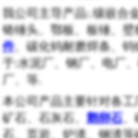
我公司主导产品:.镶嵌
铬锤头、鄂板、板锤、壁
件
、碳化钨耐磨焊条、钨
于:水泥厂、钢厂、电厂
厂、等.
本公司产品主要针对各工
矿石、石灰石、
鹅卵石
、
石、页岩、炉渣、钢渣等