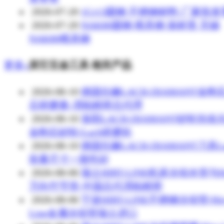
2026-07-20
1Cr13圆钢 不锈钢材料 厂家批
2026-07-20
NAK80圆钢 模具钢 保材质 无锡
NAK80模具钢
更多»
其它五金工具 相关产品
2026-08-10
德国拉赫LACH-DIAMANT金刚
石研磨膏-渭柏精密总代理
2026-08-10
洛阳LACH-DIAMANT砂轮别名
金刚石砂轮/Lach研磨轮
2026-08-10
德国拉赫LACH-DIAMANT刀具La
批量尺寸一致性好
2026-08-06
瑞士HIRT-LINE机床冷却水管与Hi
万向竹节管-中国总代渭柏精密
2026-08-06
宁波HIRT-LINE不锈钢冷却管/Hir
Line金属冷却管瑞士进口