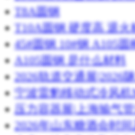
T8A圆钢
T10A圆钢 硬度高 退
45#圆钢 10#钢 A105圆
A105圆钢 是什么材料
2026轨道交通展|20
宁波雷豹移动式冷风机M
压力容器展|上海输气管
2026年山东糖酒会时