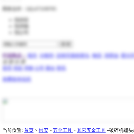
商务合作：
QQ:473199705
找供应
找求购
找公司
行业热点：
报关
分散剂
压电写真机喷头
物流
润滑油
霍尔
全 部 分 类
首页
供应
求购
公司
展会
资讯
免费发布信息
当前位置:
首页
>
供应
»
五金工具
»
其它五金工具
»破碎机锤头