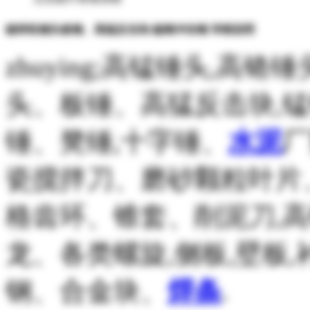
破碎机锤头板锤、高猛反击块,锰钢冲击锤 详细说明
zhuying;高锰锤头,高铬锤
头、板锤、高猛反击块,
锤、凳锤,十字锤、
水泥
厂
瓷搅拌刀、磨砂颗粒叶片
格齿环、锥套、削泥刀,
龙、各类螺旋,侧板,壁板,
钢、合金块、
焊条
.