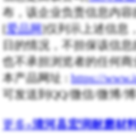
布，该企业负责信息内容
[
爱品网
]仅列示上述信息
日的情况，不担保该信息
也不承担浏览者的任何商
本产品网址 :
https://www.
可发送到QQ/微信/微博
更多»
清河县宏润耐磨材