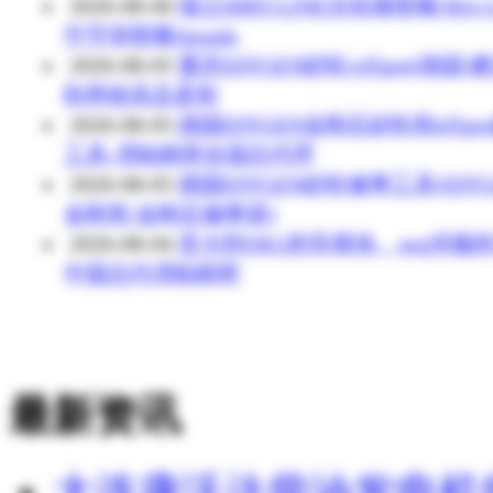
2026-08-06
瑞士HIRT-LINE冷却液喷嘴/Hirt-L
竹节管喷嘴Amada
2026-08-05
重庆EFFGEN砂轮/effgen(德国)
削率较高且柔和
2026-08-05
德国EFFGEN金刚石砂轮和effge
工具-渭柏精密全国总代理
2026-08-05
德国EFFGEN砂轮修整工具(EFFG
金刚笔/金刚石修整器)
2026-08-04
意大利OEG刹车模块、oeg伺服刹
中国总代渭柏精密
最新资讯
大连康沃达柴油发电机