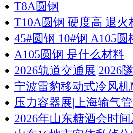
T8A圆钢
T10A圆钢 硬度高 退
45#圆钢 10#钢 A105圆
A105圆钢 是什么材料
2026轨道交通展|20
宁波雷豹移动式冷风机M
压力容器展|上海输气管
2026年山东糖酒会时