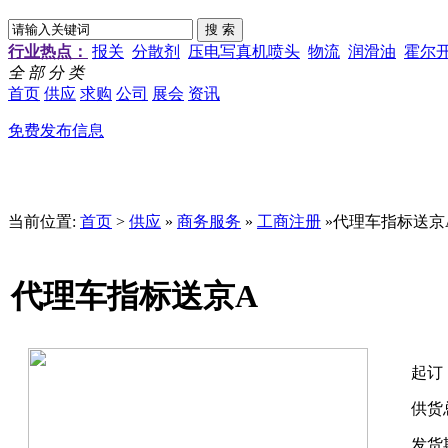
行业热点：
报关
分散剂
压电写真机喷头
物流
润滑油
霍尔
全 部 分 类
首页
供应
求购
公司
展会
资讯
免费发布信息
当前位置:
首页
>
供应
»
商务服务
»
工商注册
»代理车指标送京
代理车指标送京A
起订
供货
发货