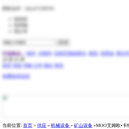
商务合作：
QQ:473199705
找供应
找求购
找公司
行业热点：
报关
分散剂
压电写真机喷头
物流
润滑油
霍尔
全 部 分 类
首页
供应
求购
公司
展会
资讯
免费发布信息
当前位置:
首页
>
供应
»
机械设备
»
矿山设备
»MOO艾姆欧•卡