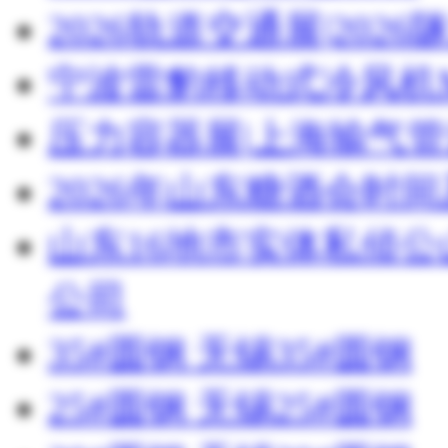
2026轨道交通展|20
宁波雷豹移动式冷风机M
压力容器展|上海输气管
2026年山东糖酒会时
山东16地市实体私侦
公司
35#圆钢 无锡35#圆钢
25#圆钢 无锡25#圆钢