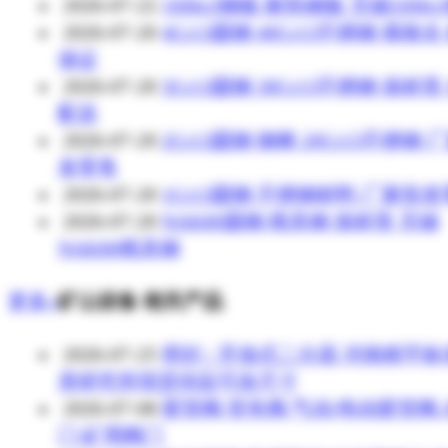
2026-07-22
16Mo3钢板 耐热钢板 无锡16Mo
2026-07-20
4Cr13圆钢 40Cr13不锈钢 规格全
保证
2026-07-20
3Cr13圆钢 30Cr13不锈钢 保材质
配送
2026-07-20
2Cr13圆钢 钢棒 20Cr13不锈钢 
发零售
2026-07-20
1Cr13圆钢 不锈钢材料 厂家批
2026-07-20
NAK80圆钢 模具钢 保材质 无锡
NAK80模具钢
更多»
矿山设备 相关产品
2026-07-25
密封 / 开放式二分器 河南精平
质研究所现货供应可改尺寸
2026-07-08
胶管阀,管夹阀,气动/电动胶管阀
门,矿用阀门