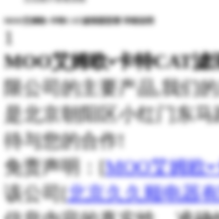
MOO艾姆欧•卡特CAT滤清器型谱 详细说明
1
MOO艾姆欧•卡特CAT
限公司的主要产品,我们
是北京朝阳区小红门东马路
待与您的合作!
免责声明：[
MOO艾姆欧
该公司[
北京久久顺电器