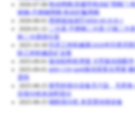
2026-07-08
电动闸阀,防爆型电动矿用阀门,
铸钢-不锈钢闸阀,电动衬氟闸阀
2026-08-01
西德福油滤芯SRM-60-H-B-1
2026-01-22
二分器 不锈钢二分器 订做二分器
标二分器缩分器
2025-10-30
印尼工程机械展|2026年印度尼
际工程机械及矿业展
2025-09-01
振动给料机弹簧 大型振动筛配件
2025-09-01
ф90×150×ф40振动筛复合弹簧 
震垫
2025-08-25
新型的筛分设备无污染、无死角 4
目筛分粉末涂料筛分
2025-08-25
铜粉筛分机 多层震动筛设备