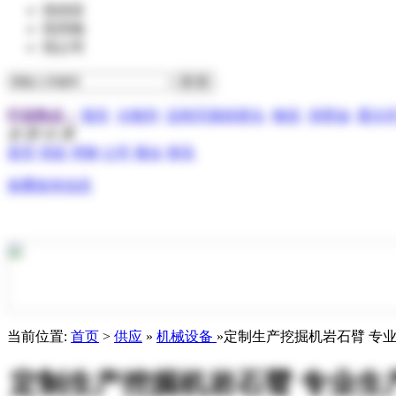
找供应
找求购
找公司
行业热点：
报关
分散剂
压电写真机喷头
物流
润滑油
霍尔
全 部 分 类
首页
供应
求购
公司
展会
资讯
免费发布信息
当前位置:
首页
>
供应
»
机械设备
»定制生产挖掘机岩石臂 专
定制生产挖掘机岩石臂 专业生