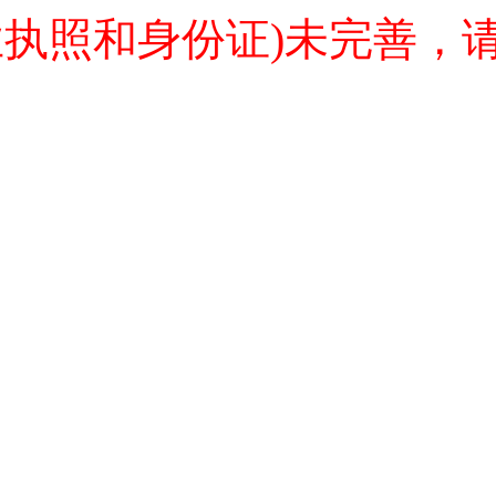
业执照和身份证)未完善，