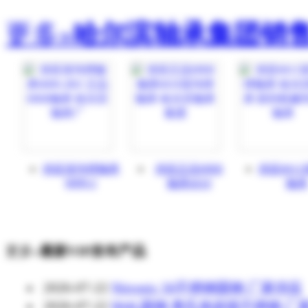
更多»
哈尔滨轴承集团销
供应深沟球轴承
供应正品HRB
供应601
6009-2
轴承6010
轴承
更多»
最新VIP发布产品
2026-07-22
Nitronic 50不锈钢圆钢 厂家供应
2026-07-22
904L圆钢 奥氏体超级不锈钢 厂