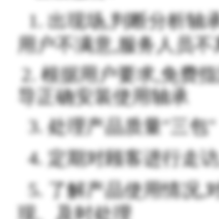
1.
出现场,判断分析轴
用户不满意,服务人员不
2.
根据用户要求,免费
导正确安装使用轴承
3.
处理产品质量"三包"
4.
定期对顾客进行走访
5.
了解产品使用情况,
现、及时处理