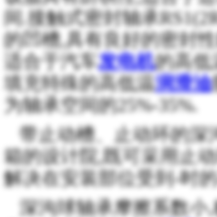
间.接触式密封轴承RS1(
的凹槽,具有良好的密封性
适合于汽车
发电机
的高低
填充特殊的高低温
润滑油
为轴承空间的25%-35%.
带止动槽、止动环的深
箱的设计院,既可采用止
解决在安装部位受到-时的
深沟球轴承摩擦系数小,