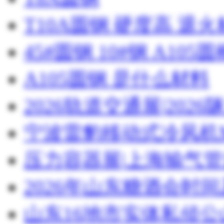
T10A圆钢 硬度高 退
45#圆钢 10#钢 A105圆
A105圆钢 是什么材料
2026轨道交通展|20
宁波雷豹移动式冷风机M
压力容器展|上海输气管
2026年山东糖酒会时
山东16地市实体私侦