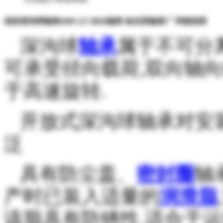
供应深沟球轴承6009-2Z HRB轴承 哈尔滨轴承厂 详细说明
深沟球
轴承
属于不可分
可承受径向载荷,双向轴向
于高速旋转.
开放式深沟球轴承对安
泛
具有防尘盖、
密封圈
轴
产时已装入适量的
润滑脂
该脂具有防锈性,适合于