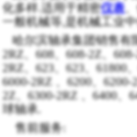
化多样.适用于精密
仪表
、
一般机械等,是机械工业中
哈尔滨轴承集团销售有
2RZ、608、608-2Z、608-
2RZ、623、623、61800、
6000-2RZ 、6200、6200-
2Z、6300-2RZ 、6400、
球轴承.
售前服务: