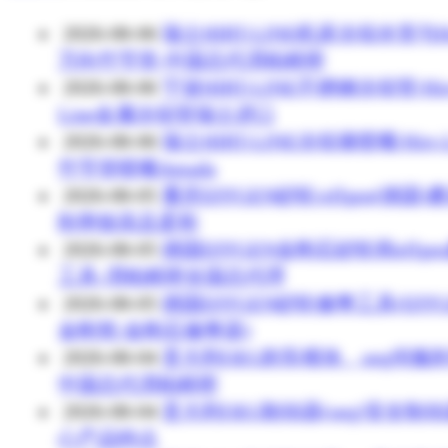
2026-08-06
瑞士HIRT-LINE机床冷却水管与Hi
万向竹节管-中国总代渭柏精密
2026-08-06
宁波HIRT-LINE不锈钢冷却管/Hir
Line金属冷却管瑞士进口
2026-08-06
瑞士HIRT-LINE冷却液喷嘴/Hirt-L
竹节管喷嘴Amada
2026-08-05
重庆EFFGEN砂轮/effgen(德国)
削率较高且柔和
2026-08-05
德国EFFGEN金刚石砂轮和effge
工具-渭柏精密全国总代理
2026-08-05
德国EFFGEN砂轮修整工具(EFFG
金刚笔/金刚石修整器)
2026-08-04
意大利OEG刹车模块、oeg伺服刹
中国总代渭柏精密
2026-08-04
意大利OEG制动器(oeg)安全制
心产品特点