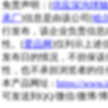
免责声明：[
供应深沟球轴承
承厂
]信息是由该公司[
哈
行发布，该企业负责信息
性。[
爱品网
]仅列示上述
发布日的情况，不担保该
性，也不承担浏览者的任
本产品网址 :
https://www.
可发送到QQ/微信/微博