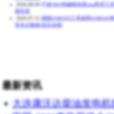
2026-08-04
宁波OEG电磁制动器oeg恶劣工
靠性高
2026-07-31
德国ZARGES工具箱和ZARGES
安全运输箱/铝合金箱
最新资讯
大连康沃达柴油发电机