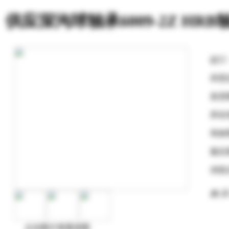
供应深沟球轴承6009-2Z HR
起订
供货
发货
所在
有效
最后
浏览
购 买
点击图片查看原图