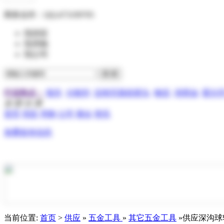
商务合作：
QQ:473199705
找供应
找求购
找公司
行业热点：
报关
分散剂
压电写真机喷头
物流
润滑油
霍尔
全 部 分 类
首页
供应
求购
公司
展会
资讯
免费发布信息
当前位置:
首页
>
供应
»
五金工具
»
其它五金工具
»供应深沟球轴