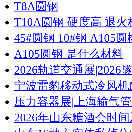
T8A圆钢
T10A圆钢 硬度高 退
45#圆钢 10#钢 A105圆
A105圆钢 是什么材料
2026轨道交通展|20
宁波雷豹移动式冷风机M
压力容器展|上海输气管
2026年山东糖酒会时