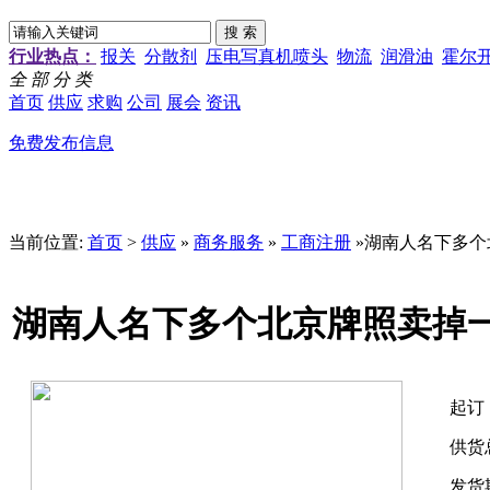
行业热点：
报关
分散剂
压电写真机喷头
物流
润滑油
霍尔
全 部 分 类
首页
供应
求购
公司
展会
资讯
免费发布信息
当前位置:
首页
>
供应
»
商务服务
»
工商注册
»湖南人名下多个
湖南人名下多个北京牌照卖掉
起订
供货
发货