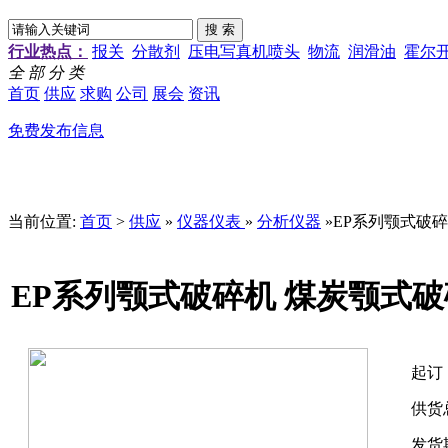
行业热点：
报关
分散剂
压电写真机喷头
物流
润滑油
霍尔
全 部 分 类
首页
供应
求购
公司
展会
资讯
免费发布信息
当前位置:
首页
>
供应
»
仪器仪表
»
分析仪器
»EP系列颚式破
EP系列颚式破碎机 煤炭颚式破
起订
供货
发货