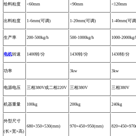
给料粒度
<60mm
<90mm
<120mm
出料粒度
1-6mm(可调)
1-20mm(可调)
1-40mm(可调
生产率
200-500kg/h
500-1000kg/h
1000-2000kg/
电机
转速
1400转/分
1430转/分
1430转/分
功率
3kw
3kw
电源电压
三相
380V或二相220V
三相
380V
三相
380V
机器重量
100kg
200kg
240kg
外型尺寸
680×350×530(mm)
970×450×950(mm)
820×450×97
(长
×宽×高)