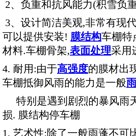
2
、负重和抗风能力(积雪负
3
、设计简洁美观,非常有现
可以提供安装!
膜结构
车棚特
材料.车棚骨架,
表面处理
采用
4.
耐用:由于
高强度
的膜材出
车棚抵御风雨的能力是一般
特别是遇到剧烈的暴风雨天
损.
膜结构停车棚
1.
艺术性:除了一般雨蓬不可