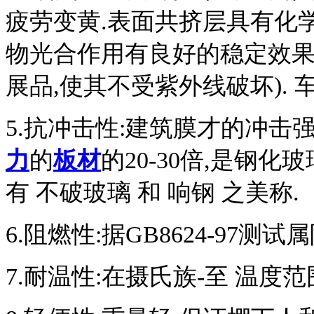
疲劳变黄.表面共挤层具有化
物光合作用有良好的稳定效果
展品,使其不受紫外线破坏).
5.
抗冲击性:建筑膜才的冲击
力
的
板材
的
20-30
倍,是钢化玻
有
不破玻璃
和
响钢
之美称.
6.
阻燃性:据
GB8624-97
测试属
7.
耐温性:在摄氏族
-
至
温度范