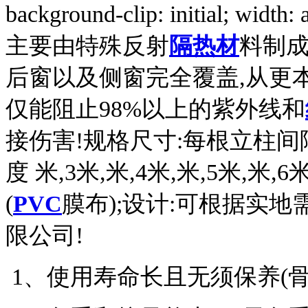
background-clip: initial; width: 
主要由特殊反射
隔热材
料制
后窗以及侧窗完全覆盖
,
从更
仅能阻止
98%
以上的紫外线和
接伤害
!
规格尺寸
:
每根立柱间
度
米
,3
米
,
米
,4
米
,
米
,5
米
,
米
,6
(
PVC
膜布);设计:可根据实
限公司!
1
、使用寿命长且无须保养(