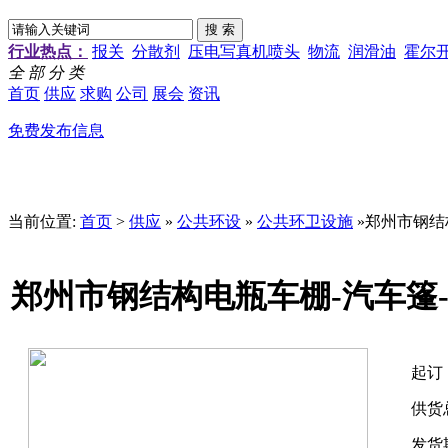
行业热点：
报关
分散剂
压电写真机喷头
物流
润滑油
霍尔
全 部 分 类
首页
供应
求购
公司
展会
资讯
免费发布信息
当前位置:
首页
>
供应
»
公共环设
»
公共环卫设施
»郑州市钢结
郑州市钢结构电瓶车棚-汽车篷
起订
供货
发货