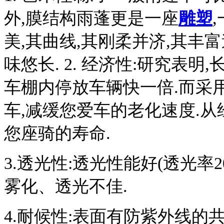
外,膜结构雨蓬更是一座
雕塑
美,其曲线,其刚柔并济,其丰富
味悠长
. 2.
经济性:研究表明,
车棚内停放车辆快一倍.而采
车
,
减缓您爱车的老化速度.从
您座骑的寿命.
3.
透光性:透光性能好(透光率
雾化、透光不佳.
4.
耐候性:表面有防紫外线的