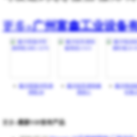
更多»
广州富鑫工业设备
戴卡双脉冲车身
戴卡铝车身快修
戴卡电动
焊机:M
系统:C
钉枪:
更多»
最新VIP发布产品