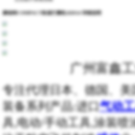
康柏特COMPACT轨道打磨机:820A4 详细说明
广州富鑫工
专注代理日本、德国、美
装备系列产品:进口
气动工
具,电动/手动工具,涂装