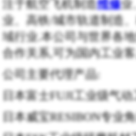
注于航空飞机制造
维修
业
业、高铁/城市轨道制造
域行业.本公司与世界各
合作关系,可为国内工业客
公司主要代理产品:
日本富士FUJI工业级气
日本威宝RESIBON专业