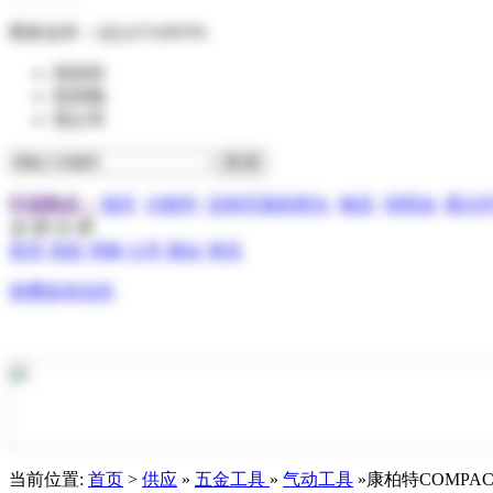
商务合作：
QQ:473199705
找供应
找求购
找公司
行业热点：
报关
分散剂
压电写真机喷头
物流
润滑油
霍尔
全 部 分 类
首页
供应
求购
公司
展会
资讯
免费发布信息
当前位置:
首页
>
供应
»
五金工具
»
气动工具
»康柏特COMPAC