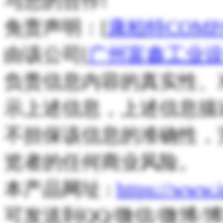
与您的合作!
免责声明：[
康柏特COMP
由该公司[
广州富鑫工业
负责信息内容的真实性、
示上述信息，上述信息描
不担保该信息的准确性，
览者的任何商业风险。
本产品网址 :
https://www.
可发送到QQ/微信/微博