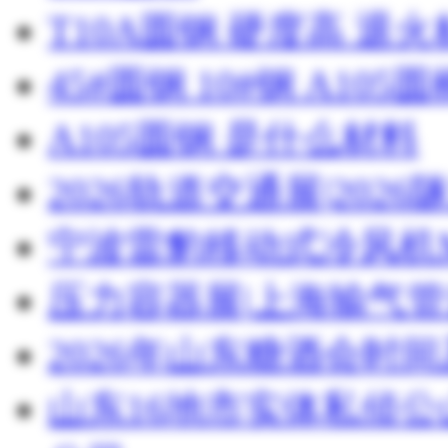
T10A圆钢 硬度高 退
45#圆钢 10#钢 A105圆
A105圆钢 是什么材料
2026轨道交通展|20
宁波雷豹移动式冷风机M
压力容器展|上海输气管
2026年山东糖酒会时
山东16地市实体私侦