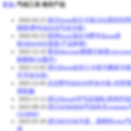
更多»
气动工具 相关产品
2026-03-23
波兰bison动力卡盘2502系列代
精密(野牛BISON气动卡盘)
2026-03-23
郑州bison顶尖与野牛Bison虎
钳/BISON分度盘(产品种类)
2025-12-16
青岛Microset胶膜注射器/microse
制胶枪(50毫升)
2025-12-05
进口Bison自定心卡盘与磨床卡盘
牛手动卡盘)
2025-12-05
北京野牛BISON手动卡盘-代理
密机械
2025-11-12
进口Dewalt空气压缩机/得伟空
2025-09-10
进口SOMMER气动夹爪(somme
GG4000)
2025-02-26
进口ROTOR卡盘、高刚性rotor
盘