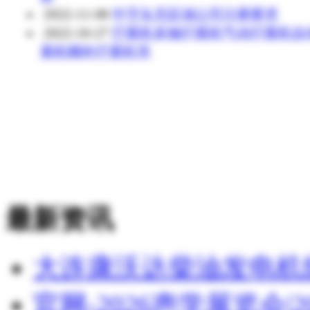
2022-11-08
中字头无区域公司注册要求
2022-10-27
拧紧机多轴拧紧机气动拧紧机自
紧机螺栓拧紧机等
最新资讯
大连康沃达柴油发电机
官网-2026声学展览会