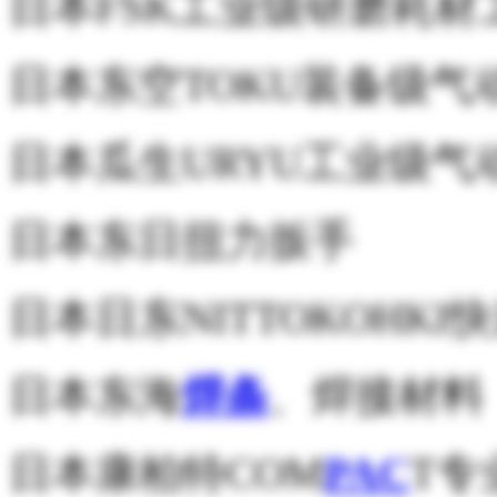
日本FSK工业级研磨耗材
日本东空TOKU装备级气
日本瓜生URYU工业级气
日本东日扭力扳手
日本日东NITTOKOHK
日本东海
焊条
、焊接材料
日本康柏特COM
PAC
T专