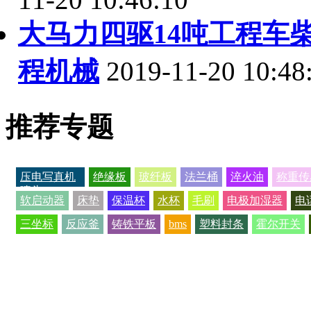
大马力四驱14吨工程车
程机械
2019-11-20 10:48
推荐专题
压电写真机
绝缘板
玻纤板
法兰桶
淬火油
称重传
喷头
软启动器
床垫
保温杯
水杯
毛刷
电极加湿器
电
三坐标
反应釜
铸铁平板
bms
塑料封条
霍尔开关