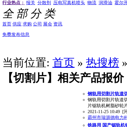
行业热点：
报关
分散剂
压电写真机喷头
物流
润滑油
霍尔
全 部 分 类
首页
供应
求购
公司
展会
资讯
免费发布信息
当前位置:
首页
»
热搜榜
【切割片】相关产品报价
钢轨用切割片轨道
钢轨用切割片轨道
片锯轨机树脂砂轮片1
2021-11-25 10:49
[
霸州市瑞源德电力
铁路用 国产锯轨机