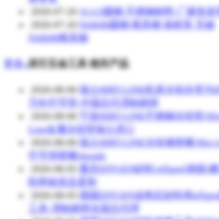
2026-07-20
1Cr13圆钢 不锈钢材料 厂家批
2026-07-20
NAK80圆钢 模具钢 保材质 无锡
NAK80模具钢
更多»
其它五金工具 相关产品
2026-08-06
瑞士HIRT-LINE机床冷却水管与Hi
万向竹节管-中国总代渭柏精密
2026-08-06
宁波HIRT-LINE不锈钢冷却管/Hir
Line金属冷却管瑞士进口
2026-08-06
瑞士HIRT-LINE冷却液喷嘴/Hirt-L
竹节管喷嘴Amada
2026-08-05
重庆EFFGEN砂轮/effgen(德国)
削率较高且柔和
2026-08-05
德国EFFGEN金刚石砂轮和effge
工具-渭柏精密全国总代理