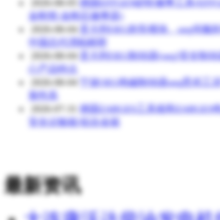
2026-08-05
德国EFFGEN砂轮修整工具(EFFG
金刚笔/金刚石修整器)
2026-08-04
意大利OEG刹车模块、oeg伺服刹
中国总代渭柏精密
2026-08-04
意大利OEG制动器(oeg)安全制
心产品特点
2026-08-04
宁波OEG电磁制动器oeg恶劣工
靠性高
2026-07-31
德国ZARGES工具箱和ZARGES
安全运输箱/铝合金箱
最新资讯
大连康沃达柴油发电机