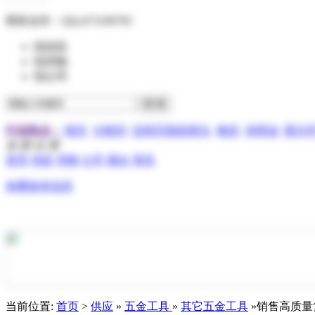
商务合作：
QQ:473199705
找供应
找求购
找公司
行业热点：
报关
分散剂
压电写真机喷头
物流
润滑油
霍尔
全 部 分 类
首页
供应
求购
公司
展会
资讯
免费发布信息
当前位置:
首页
>
供应
»
五金工具
»
其它五金工具
»销售高质量