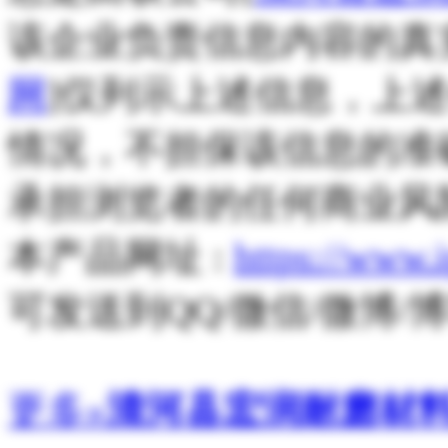
该企业负责信息内容的真
网
]仅列示上述信息，上
情况，不担保该信息的准
承担浏览者的任何商业风
本产品网址 :
https://www.
可发送到QQ/微信/微博
更多»
清河县宏润耐磨材