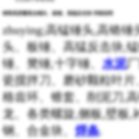
销售高质量复合锤头、板锤、高猛反击块 详细说明
zhuying;高锰锤头,高铬锤
头、板锤、高猛反击块,
锤、凳锤,十字锤、
水泥
厂
瓷搅拌刀、磨砂颗粒叶片
格齿环、锥套、削泥刀,
龙、各类螺旋,侧板,壁板,
钢、合金块、
焊条
.