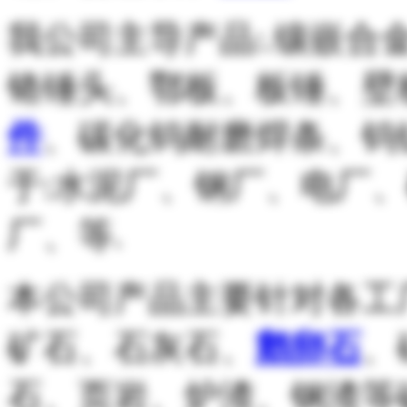
我公司主导产品:.镶嵌
铬锤头、鄂板、板锤、壁
件
、碳化钨耐磨焊条、钨
于:水泥厂、钢厂、电厂
厂、等.
本公司产品主要针对各工
矿石、石灰石、
鹅卵石
、
石、页岩、炉渣、钢渣等