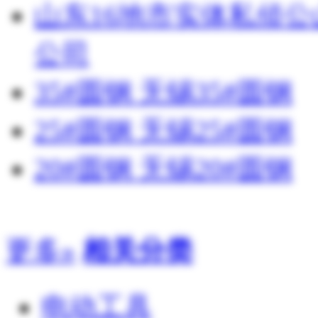
山东16地市实体私侦
公司
35#圆钢 无锡35#圆钢
25#圆钢 无锡25#圆钢
20#圆钢 无锡20#圆钢
更多»
相关分类
电动工具