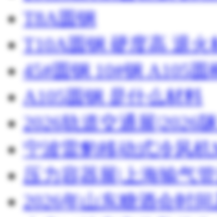
T8A圆钢
T10A圆钢 硬度高 退
45#圆钢 10#钢 A105圆
A105圆钢 是什么材料
2026轨道交通展|20
宁波雷豹移动式冷风机M
压力容器展|上海输气管
2026年山东糖酒会时