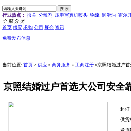
行业热点：
报关
分散剂
压电写真机喷头
物流
润滑油
霍尔
全 部 分 类
首页
供应
求购
公司
展会
资讯
免费发布信息
当前位置:
首页
>
供应
»
商务服务
»
工商注册
»京照结婚过户首
京照结婚过户首选大公司安全
起订
供货
发货