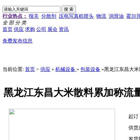
行业热点：
报关
分散剂
压电写真机喷头
物流
润滑油
霍尔
全 部 分 类
首页
供应
求购
公司
展会
资讯
免费发布信息
当前位置:
首页
>
供应
»
机械设备
»
包装设备
»黑龙江东昌大米
黑龙江东昌大米散料累加称流量
起订
供货
发货