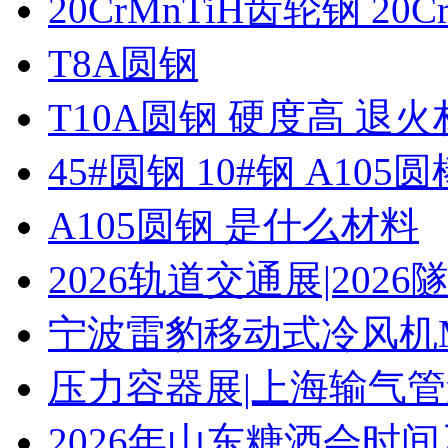
20CrMnTiH齿轮钢 20C
T8A圆钢
T10A圆钢 硬度高 退
45#圆钢 10#钢 A105圆
A105圆钢 是什么材料
2026轨道交通展|20
宁波雷豹移动式冷风机M
压力容器展|上海输气管
2026年山东糖酒会时