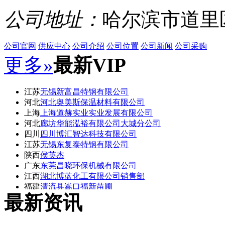
公司地址：
哈尔滨市道里
公司官网
供应中心
公司介绍
公司位置
公司新闻
公司采购
更多»
最新VIP
江苏
无锡新富昌特钢有限公司
河北
河北奥美斯保温材料有限公司
上海
上海道赫实业实业发展有限公司
河北
廊坊华能泓裕有限公司大城分公司
四川
四川博汇智达科技有限公司
江苏
无锡东复泰特钢有限公司
陕西
侯英杰
广东
东莞昌晓环保机械有限公司
江西
湖北博蓝化工有限公司销售部
福建
清流县嵩口福新苗圃
最新资讯
湖北
湖北博蓝化工有限公司