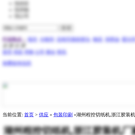
找供应
找求购
找公司
行业热点：
报关
分散剂
压电写真机喷头
物流
润滑油
霍尔
全 部 分 类
首页
供应
求购
公司
展会
资讯
免费发布信息
当前位置:
首页
>
供应
»
包装印刷
»湖州程控切纸机,浙江胶装机
湖州程控切纸机,浙江胶装机厂