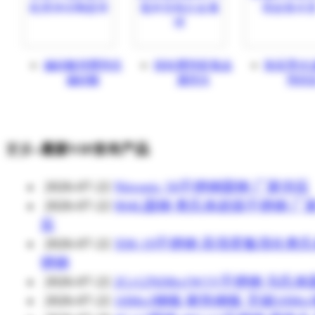
偏硅酸球腾翔含
镁粒腾翔富氢金
除蓝墨水
偏硅酸
属球水
翔供
更多»
最新VIP发布产品
2026-07-22
Nitronic 50不锈钢圆钢 厂家供应
2026-07-22
904L圆钢 奥氏体超级不锈钢 厂
应
2026-07-22
XM-19不锈钢 高强度氮强化奥
锈钢
2026-07-22
2Cr12NiMo1W1V不锈钢 马氏
2026-07-22
16Mo3钢板 耐热钢板 无锡16Mo