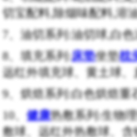
切宝配料,除烟味配料,溶
7、油切系列:油切球,白
8、填充系列:
床垫
坐垫
枕
远红外填充球、黄土球、
9、烘焙系列:白色烘焙
10、
健康
热敷系列:生物
敷球、远红外热敷球、含