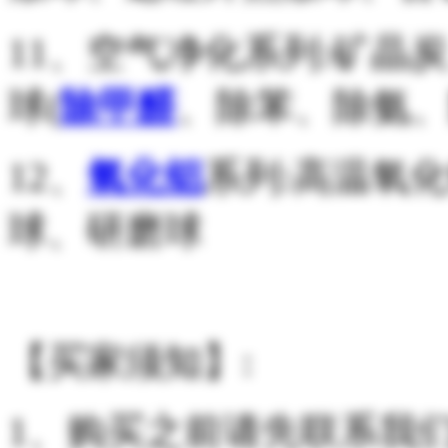
11、空气净化系列:矿晶
球(
除甲醛
、除苯、除氨、
12、
氧化铝
系列:高温氧
球、研磨球
【买家须知】:
1、购买之前请先联系我们