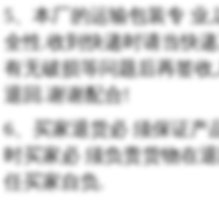
5、本厂的运输包装专 业
全性.收到快递时请当快
有无破损等问题后再签收
退回.谢谢配合!
6、买家退货必 须保证产
时买家必 须负责货物在退
任买家自负.