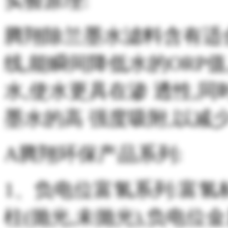
实验原理:
腾翔除兰墨水滤料含有适合
线,能瞬间降低水的ORP
水,使水更具在渗 透性,同
墨水的高 强度吸附,以减
A腾翔环保产品系列:
1、负电位富氢系列:富氢
柱(抛光,未抛光),负电位