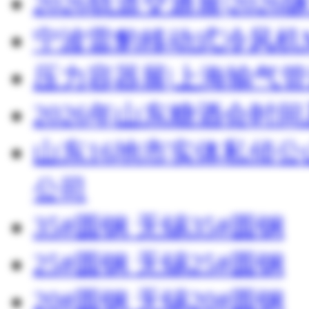
2026轨道交通展|20
宁波雷豹移动式冷风机M
压力容器展|上海输气管
2026年山东糖酒会时
山东16地市实体私侦
公司
35#圆钢 无锡35#圆钢
25#圆钢 无锡25#圆钢
20#圆钢 无锡20#圆钢