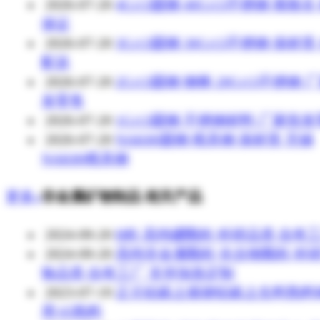
2026-07-20
4Cr13圆钢 40Cr13不锈钢 规格全
保证
2026-07-20
3Cr13圆钢 30Cr13不锈钢 保材质
配送
2026-07-20
2Cr13圆钢 钢棒 20Cr13不锈钢 
发零售
2026-07-20
1Cr13圆钢 不锈钢材料 厂家批
2026-07-20
NAK80圆钢 模具钢 保材质 无锡
NAK80模具钢
更多»
非金属矿物制品 相关产品
2024-09-20
B粒 高纯硼颗粒 科研品质 自有
2024-09-20
高纯非金属颗粒 化合物颗粒 科
验品质 自有工厂 支持加急定制
2023-07-19
正元铝矾土煅烧铝矾土生料熟料
用 65熟料