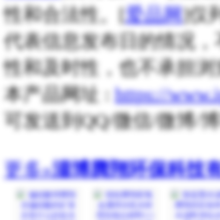
性和合法性。[
爱品网
]仅
代表信息发布日的情况，
性和及时性，也不承担浏
本产品网址 :
https://www.
可发送到QQ/微信/微博
更多»
淄博腾翔环保科技