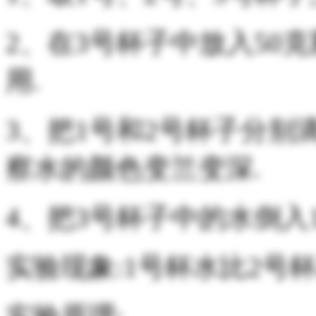
2、在3号杯子中放入50
用.
3、把1号和2号杯子分别
察水的颜色变兰变深.
4、把3号杯子中的水倒入
实验现象:1号杯水比2号