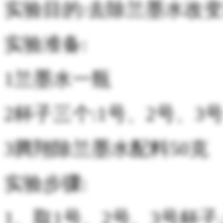
实验目的:去除兰墨水改
实验准备:
1兰墨水一瓶
2杯子三个:1号、2号、3
3腾翔除兰墨水配料50克
实验步骤:
1、取1号、2号、3号杯子,