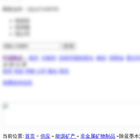
商务合作：
QQ:473199705
找供应
找求购
找公司
行业热点：
报关
分散剂
压电写真机喷头
物流
润滑油
霍尔
全 部 分 类
首页
供应
求购
公司
展会
资讯
免费发布信息
当前位置:
首页
>
供应
»
能源矿产
»
非金属矿物制品
»除蓝墨