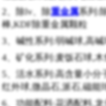
2、除lv、除
重金属
系列:除
棒,KDF除重金属颗粒
3、碱性系列:弱碱球,高
4、矿化系列:麦饭石球,木
5、活水系列:高含量小分
红外球,微晶石,派石,磁能
6、功能配料:花洒配料,龙