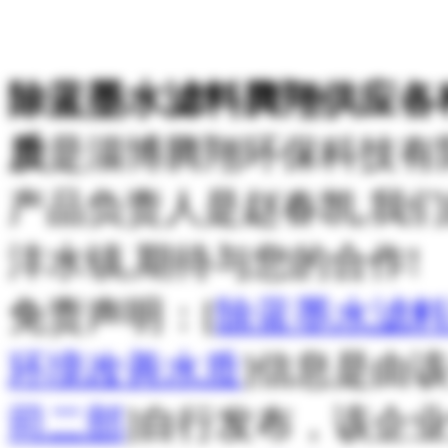
除蓝墨水滤料腾翔供应各
质
是淄博腾翔环保科技有
产品负责人是赵春凯,我
沣水镇,期待与您的合作!
免责声明：[
除蓝墨水滤
环境改善水质
]信息是由该
司二部
]自行发布，该企