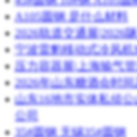
A105圆钢 是什么材料
2026轨道交通展|20
宁波雷豹移动式冷风机M
压力容器展|上海输气管
2026年山东糖酒会时
山东16地市实体私侦
公司
35#圆钢 无锡35#圆钢