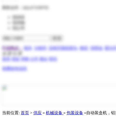
商务合作：
QQ:473199705
找供应
找求购
找公司
行业热点：
报关
分散剂
压电写真机喷头
物流
润滑油
霍尔
全 部 分 类
首页
供应
求购
公司
展会
资讯
免费发布信息
当前位置:
首页
>
供应
»
机械设备
»
包装设备
»自动装盒机，铝