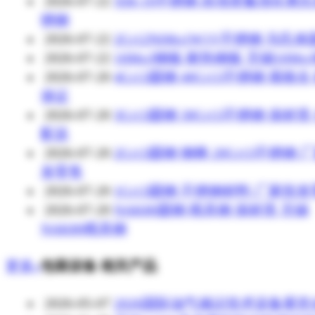
2026-07-22
XM-19不锈钢 高强度氮强化奥
锈钢
2026-07-22
2Cr12NiMo1W1V不锈钢 马氏
2026-07-22
16Mo3钢板 耐热钢板 无锡16Mo
2026-07-20
4Cr13圆钢 40Cr13不锈钢 规格全
保证
2026-07-20
3Cr13圆钢 30Cr13不锈钢 保材质
配送
2026-07-20
2Cr13圆钢 钢棒 20Cr13不锈钢 
发零售
2026-07-20
1Cr13圆钢 不锈钢材料 厂家批
2026-07-20
NAK80圆钢 模具钢 保材质 无锡
NAK80模具钢
更多»
包装设备 相关产品
2026-05-07
2026国际油气储运技术设备展览