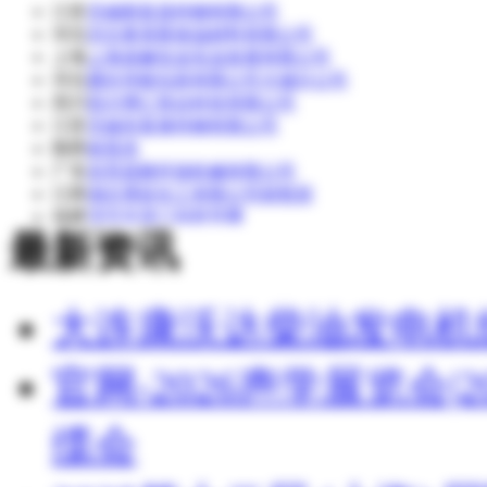
江苏
无锡新富昌特钢有限公司
河北
河北奥美斯保温材料有限公司
上海
上海道赫实业实业发展有限公司
河北
廊坊华能泓裕有限公司大城分公司
四川
四川博汇智达科技有限公司
江苏
无锡东复泰特钢有限公司
陕西
侯英杰
广东
东莞昌晓环保机械有限公司
江西
湖北博蓝化工有限公司销售部
福建
清流县嵩口福新苗圃
最新资讯
湖北
湖北博蓝化工有限公司
大连康沃达柴油发电机
官网-2026声学展览会
缆会