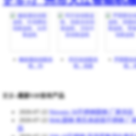
修改液自动装盒
钙片自动装盒
芦荟胶自
机、扑
机、洗发
机、
更多»
最新VIP发布产品
2026-07-22
Nitronic 50不锈钢圆钢 厂家供应
2026-07-22
904L圆钢 奥氏体超级不锈钢 厂
应