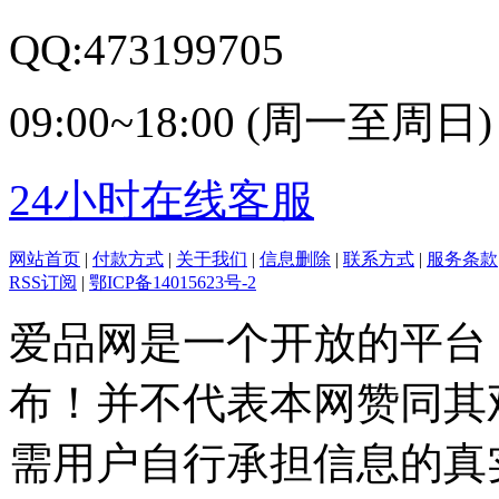
QQ:473199705
09:00~18:00 (周一至周日)
24小时在线客服
网站首页
|
付款方式
|
关于我们
|
信息删除
|
联系方式
|
服务条款
RSS订阅
|
鄂ICP备14015623号-2
爱品网是一个开放的平台
布！并不代表本网赞同其
需用户自行承担信息的真