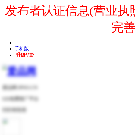
发布者认证信息(营业执
完
手机版
升级VIP
爱品网 IPNO.CN
b2b免费推广平台
扫扫有惊喜