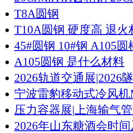
T8A圆钢
T10A圆钢 硬度高 退
45#圆钢 10#钢 A105圆
A105圆钢 是什么材料
2026轨道交通展|20
宁波雷豹移动式冷风机M
压力容器展|上海输气管
2026年山东糖酒会时