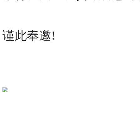
谨此奉邀!