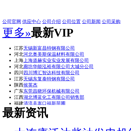
公司官网
供应中心
公司介绍
公司位置
公司新闻
公司采购
更多»
最新VIP
江苏
无锡新富昌特钢有限公司
河北
河北奥美斯保温材料有限公司
上海
上海道赫实业实业发展有限公司
河北
廊坊华能泓裕有限公司大城分公司
四川
四川博汇智达科技有限公司
江苏
无锡东复泰特钢有限公司
陕西
侯英杰
广东
东莞昌晓环保机械有限公司
江西
湖北博蓝化工有限公司销售部
福建
清流县嵩口福新苗圃
最新资讯
湖北
湖北博蓝化工有限公司