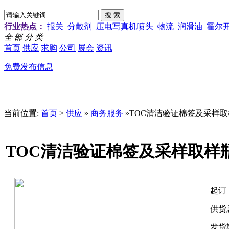
行业热点：
报关
分散剂
压电写真机喷头
物流
润滑油
霍尔
全 部 分 类
首页
供应
求购
公司
展会
资讯
免费发布信息
当前位置:
首页
>
供应
»
商务服务
»TOC清洁验证棉签及采样
TOC清洁验证棉签及采样取样
起订
供货
发货